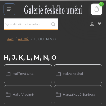
0
Úvod
AUTOŘI
H, J, K, L, M, N, O
H, J, K, L, M, N, O
Halířová Dita
Halva Michal
Halla Vladimír
Hanzálková Barbora