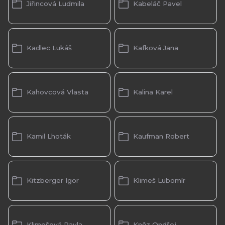
Jiřincová Ludmila
Kabeláč Pavel
Kadlec Lukáš
Kafková Jana
Kahovcová Vlasta
Kalina Karel
Kamil Lhoták
Kaufman Robert
Kitzberger Igor
Klimeš Lubomír
Klimešová Pavla
Kněz Ondřej