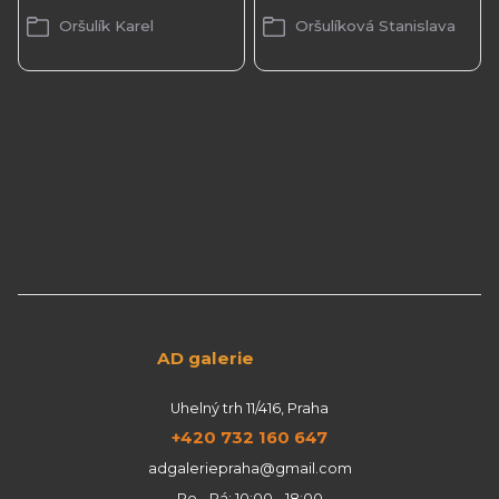
Oršulík Karel
Oršulíková Stanislava
AD galerie
Uhelný trh 11/416, Praha
+420 732 160 647
adgaleriepraha@gmail.com
Po - Pá: 10:00 - 18:00