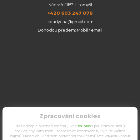
Nádražní 1153, Litomyšl
+420 603 247 078
jkdudycha@gmail.com
Dohodou předem: Mobil / email
Zpracování cookies
Náš e-shop a partneři potřebují Váš
souhlas
s použitím souborů
cookies, aby Vám mohli zobrazovat informace týkající se Vašich
zájmů. Nastavení vlastních preferencí cookies můžete kdykoli upravit