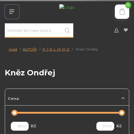
0
Úvod
AUTOŘI
H, J, K, L, M, N, O
Kněz Ondřej
Kněz Ondřej
Cena:
Kč
Kč