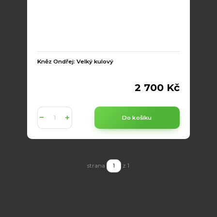
Kněz Ondřej: Velký kulový
2 700 Kč
Do košíku
strana
z 1