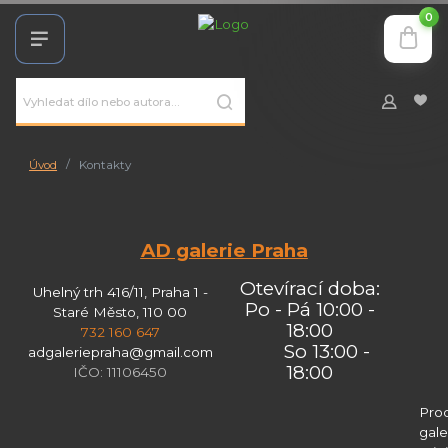
0
Úvod
Kontakty
AD galerie Praha
Otevírací doba:
Uhelný trh 416/11, Praha 1 -
Po - Pá 10:00 -
Staré Město, 110 00
18:00
732 160 647
So 13:00 -
adgaleriepraha@gmail.com
18:00
IČO: 11106450
Prod
gale