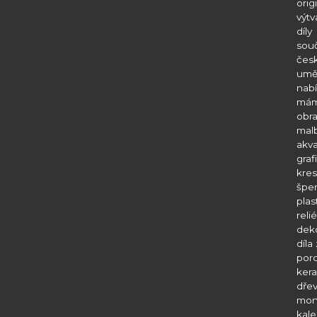
orig
výtv
díly
sou
čes
umě
nab
mám
obra
mal
akva
graf
kres
špe
plas
relié
deko
díla
porc
kera
dřev
mon
kal