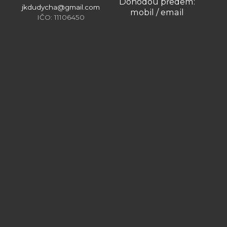
Dohodou předem:
jkdudycha@gmail.com
mobil / email
IČO: 11106450