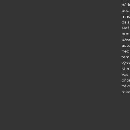
dár
pou
mn
dalš
Naš
pros
oži
aut
neb
tem
výst
kter
Vás
při
něko
roka