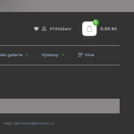
0
0,00 Kč
Přihlášení
še galerie
Výstavy
Více
Např. petrnovak@seznam.cz