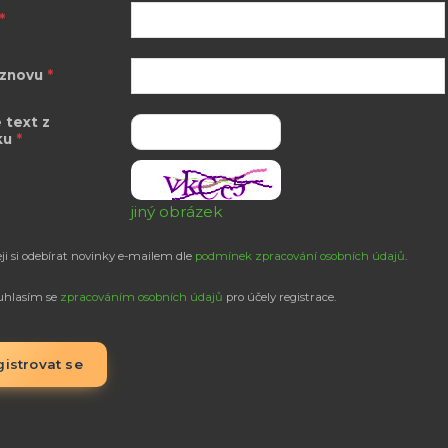
*
 znovu
*
 text z
ku
*
jiný obrázek
ji si odebírat novinky e-mailem dle
podmínek zpracování osobních údajů
.
uhlasím se
zpracováním osobních údajů
pro účely registrace.
istrovat se