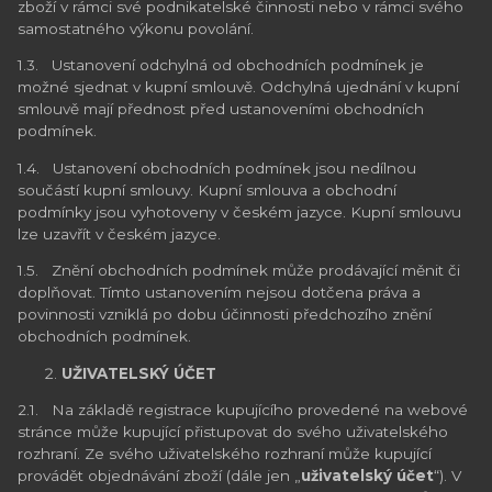
zboží v rámci své podnikatelské činnosti nebo v rámci svého
samostatného výkonu povolání.
1.3. Ustanovení odchylná od obchodních podmínek je
možné sjednat v kupní smlouvě. Odchylná ujednání v kupní
smlouvě mají přednost před ustanoveními obchodních
podmínek.
1.4. Ustanovení obchodních podmínek jsou nedílnou
součástí kupní smlouvy. Kupní smlouva a obchodní
podmínky jsou vyhotoveny v českém jazyce. Kupní smlouvu
lze uzavřít v českém jazyce.
1.5. Znění obchodních podmínek může prodávající měnit či
doplňovat. Tímto ustanovením nejsou dotčena práva a
povinnosti vzniklá po dobu účinnosti předchozího znění
obchodních podmínek.
UŽIVATELSKÝ ÚČET
2.1. Na základě registrace kupujícího provedené na webové
stránce může kupující přistupovat do svého uživatelského
rozhraní. Ze svého uživatelského rozhraní může kupující
provádět objednávání zboží (dále jen „
uživatelský účet
“). V