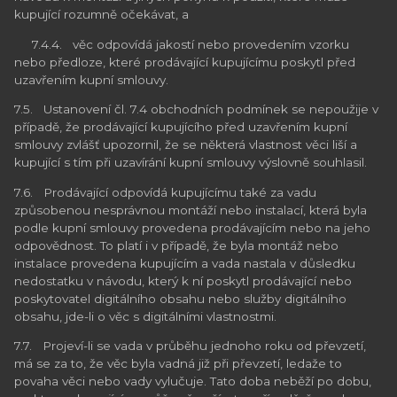
kupující rozumně očekávat, a
7.4.4. věc odpovídá jakostí nebo provedením vzorku
nebo předloze, které prodávající kupujícímu poskytl před
uzavřením kupní smlouvy.
7.5. Ustanovení čl. 7.4 obchodních podmínek se nepoužije v
případě, že prodávající kupujícího před uzavřením kupní
smlouvy zvlášť upozornil, že se některá vlastnost věci liší a
kupující s tím při uzavírání kupní smlouvy výslovně souhlasil.
7.6. Prodávající odpovídá kupujícímu také za vadu
způsobenou nesprávnou montáží nebo instalací, která byla
podle kupní smlouvy provedena prodávajícím nebo na jeho
odpovědnost. To platí i v případě, že byla montáž nebo
instalace provedena kupujícím a vada nastala v důsledku
nedostatku v návodu, který k ní poskytl prodávající nebo
poskytovatel digitálního obsahu nebo služby digitálního
obsahu, jde-li o věc s digitálními vlastnostmi.
7.7. Projeví-li se vada v průběhu jednoho roku od převzetí,
má se za to, že věc byla vadná již při převzetí, ledaže to
povaha věci nebo vady vylučuje. Tato doba neběží po dobu,