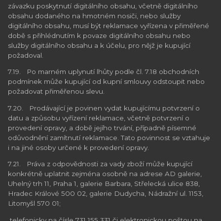
závazku poskytnutí digitálního obsahu, včetně digitálního
obsahu dodaného na hmotném nosiči, nebo služby
digitálního obsahu, musí být reklamace vyřízena v přiměřené
době s přihlédnutím k povaze digitálního obsahu nebo
služby digitálního obsahu a k účelu, pro nějž je kupující
požadoval.
7.19. Po marném uplynutí lhůty podle čl. 7.18 obchodních
podmínek může kupující od kupní smlouvy odstoupit nebo
požadovat přiměřenou slevu.
7.20. Prodávající je povinen vydat kupujícímu potvrzení o
datu a způsobu vyřízení reklamace, včetně potvrzení o
provedení opravy, a době jejího trvání, případně písemné
odůvodnění zamítnutí reklamace. Tato povinnost se vztahuje
i na jiné osoby určené k provedení opravy.
7.21. Práva z odpovědnosti za vady zboží může kupující
konkrétně uplatnit zejména osobně na adrese AD galerie,
Uhelný trh 11, Praha 1, galerie Barbara, Střelecká ulice 838,
Hradec Králové 500 02, galerie Dudycha, Nádražní ul. 1153,
Litomyšl 570 01;
telefonicky na čísle 731 155 331 či elektronickou poštou na