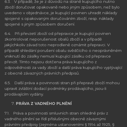
6.3. V případě, že je z důvodů na straně kupujícího nutno
zboží doručovat opakovaně nebo jiným způsobem, než bylo
uvedeno v objednávce, je kupující povinen uhradit náklady
spojené s opakovaným doručováním zboží, resp. náklady
spojené s jiným způsobem doručení.
6.4. Při převzetí zboží od přepravce je kupující povinen
zkontrolovat neporušenost obalů zboží a v případě
jakýchkoliv závad toto neprodleně oznámit přepravci. V
případě shledání porušení obalu svědčícího o neoprávněném
vniknutí do zásilky nemusí kupující zásilku od přepravce
převzít. Tímto nejsou dotčena práva kupujícího z
odpovědnosti za vady zboží a další práva kupujícího vyplývající
z obecně závazných právních předpisů.
6.5. Další práva a povinnosti stran při přepravě zboží mohou
upravit zvláštní dodací podmínky prodávajícího, jsou-li
prodávajícím vydány.
PRÁVA Z VADNÉHO PLNĚNÍ
7.1. Práva a povinnosti smluvních stran ohledně práv z
vadného plnění se řídí příslušnými obecně závaznými
právními předpisy (zejména ustanoveními § 1914 až 1925, §