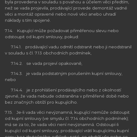
byla provedena v souladu s povahou a účelem věci předtím,
než se vada projevila, prodávající provede demontáž vadné
věci a montáž opravené nebo nové věci anebo uhradí
náklady s tím spojené.
7.14. Kupující může požadovat přiměřenou slevu nebo
odstoupit od kupní smlouvy, pokud:
7.14.1. prodávající vadu odmítl odstranit nebo ji neodstranil
v souladu s čl. 7.13 obchodních podmínek,
7.14.2. se vada projeví opakovaně,
7.14.3. je vada podstatným porušením kupní smlouvy,
nebo
7.14.4. je z prohlášení prodávajícího nebo z okolností
zjevné, že vada nebude odstraněna v přiměřené době nebo
bez značných obtíží pro kupujícího.
7.15. Je-li vada věci nevýznamná, kupující nemůže odstoupit
od kupní smlouvy (ve smyslu čl. 7.14 obchodních podmínek);
má se za to, že vada věci není nevýznamná. Odstoupí-li
kupující od kupní smlouvy, prodávající vrátí kupujícímu kupní
cenu bez zbytečného odkladu poté, co obdrží věc nebo co