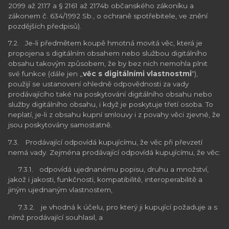
2099 až 2117 a § 2161 až 2174b občanského zákoníku a
zákonem č. 634/1992 Sb., o ochraně spotřebitele, ve znění
pozdějších předpisů).
7.2. Je-li předmětem koupě hmotná movitá věc, která je
propojena s digitálním obsahem nebo službou digitálního
obsahu takovým způsobem, že by bez nich nemohla plnit
své funkce (dále jen „
věc s digitálními vlastnostmi
“),
použijí se ustanovení ohledně odpovědnosti za vady
prodávajícího také na poskytování digitálního obsahu nebo
služby digitálního obsahu, i když je poskytuje třetí osoba. To
neplatí, je-li z obsahu kupní smlouvy i z povahy věci zjevné, že
jsou poskytovány samostatně.
7.3. Prodávající odpovídá kupujícímu, že věc při převzetí
nemá vady. Zejména prodávající odpovídá kupujícímu, že věc:
7.3.1. odpovídá ujednanému popisu, druhu a množství,
jakož i jakosti, funkčnosti, kompatibilitě, interoperabilitě a
jiným ujednaným vlastnostem,
7.3.2. je vhodná k účelu, pro který ji kupující požaduje a s
nímž prodávající souhlasil, a