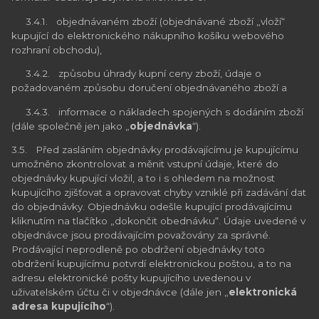
3.4.1. objednávaném zboží (objednávané zboží „vloží“
kupující do elektronického nákupního košíku webového
rozhraní obchodu),
3.4.2. způsobu úhrady kupní ceny zboží, údaje o
požadovaném způsobu doručení objednávaného zboží a
3.4.3. informace o nákladech spojených s dodáním zboží
(dále společně jen jako „
objednávka
“).
3.5. Před zasláním objednávky prodávajícímu je kupujícímu
umožněno zkontrolovat a měnit vstupní údaje, které do
objednávky kupující vložil, a to i s ohledem na možnost
kupujícího zjišťovat a opravovat chyby vzniklé při zadávání dat
do objednávky. Objednávku odešle kupující prodávajícímu
kliknutím na tlačítko „dokončit obednávku“. Údaje uvedené v
objednávce jsou prodávajícím považovány za správné.
Prodávající neprodleně po obdržení objednávky toto
obdržení kupujícímu potvrdí elektronickou poštou, a to na
adresu elektronické pošty kupujícího uvedenou v
uživatelském účtu či v objednávce (dále jen „
elektronická
adresa kupujícího
“).