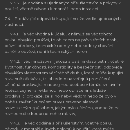
7.3.3. je dodána s ujednaným příslušenstvím a pokyny k
použití, včetně návodu k montáži nebo instalaci.
7.4. Prodávající odpovídá kupujícímu, že vedle ujednaných
vlastností:
7.4.1. je věc vhodná k účelu, k němuž se věc tohoto
druhu obvykle používá, i s ohledem na práva třetích osob,
právní předpisy, technické normy nebo kodexy chování
daného odvětví, není-li technických norem,
7.4.2. věc množstvím, jakostí a dalšími vlastnostmi, včetně
životnosti, funkčnosti, kompatibility a bezpečnosti, odpovídá
obvyklým vlastnostem věcí téhož druhu, které může kupující
rozumně očekávat, i s ohledem na veřejná prohlášení
učiněná prodávajícím nebo jinou osobou v témže smluvním
řetězci, zejména reklamou nebo označením, ledaže
prodávající prokáže, že si ho nebyl vědom nebo že bylo v
době uzavření kupní smlouvy upraveno alespoň
srovnatelným způsobem, jakým bylo učiněno, anebo že na
rozhodnutí o koupi nemohlo mít vliv,
7.4.3. je věc dodána s příslušenstvím, včetně obalu,
návodu k montáži a jiných pokynů k použití, které může