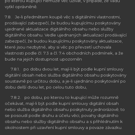
po kterou kupující nemůže věc užívat, v případě, že vadu
vytkl oprávněně.
7.8. Je-li předmětem koupě věc s digitálními vlastnostmi,
prodávající zabezpečí, že budou kupujícímu poskytovány
ujednané aktualizace digitálního obsahu nebo služby
digitálního obsahu. Vedle ujednaných aktualizací prodávající
zabezpečí, že budou kupujícímu poskytovány aktualizace,
které jsou nezbytné, aby si věc po převzetí uchovala
vlastnosti podle čl. 7.3 a čl. 7.4 obchodních podmínek, a že
bude na jejich dostupnost upozorněn
7.8.1. po dobu dvou let, mají-li být podle kupní smlouvy
digitální obsah nebo služba digitálního obsahu poskytovány
soustavně po určitou dobu, a je-li ujednáno poskytování po
dobu delší dvou let, po celou tuto dobu,
7.8.2. po dobu, po kterou to kupující může rozumně
očekávat, mají-li být podle kupní smlouvy digitální obsah
nebo služba digitálního obsahu poskytnuty jednorázově; to
se posoudí podle druhu a účelu věci, povahy digitálního
obsahu nebo služby digitálního obsahu a s přihlédnutím k
okolnostem při uzavření kupní smlouvy a povaze závazku.