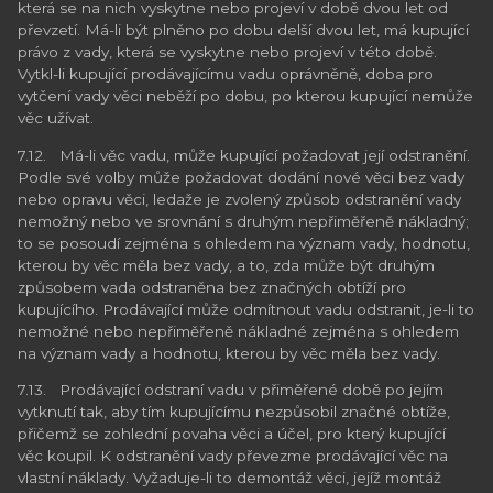
která se na nich vyskytne nebo projeví v době dvou let od
převzetí. Má-li být plněno po dobu delší dvou let, má kupující
právo z vady, která se vyskytne nebo projeví v této době.
Vytkl-li kupující prodávajícímu vadu oprávněně, doba pro
vytčení vady věci neběží po dobu, po kterou kupující nemůže
věc užívat.
7.12. Má-li věc vadu, může kupující požadovat její odstranění.
Podle své volby může požadovat dodání nové věci bez vady
nebo opravu věci, ledaže je zvolený způsob odstranění vady
nemožný nebo ve srovnání s druhým nepřiměřeně nákladný;
to se posoudí zejména s ohledem na význam vady, hodnotu,
kterou by věc měla bez vady, a to, zda může být druhým
způsobem vada odstraněna bez značných obtíží pro
kupujícího. Prodávající může odmítnout vadu odstranit, je-li to
nemožné nebo nepřiměřeně nákladné zejména s ohledem
na význam vady a hodnotu, kterou by věc měla bez vady.
7.13. Prodávající odstraní vadu v přiměřené době po jejím
vytknutí tak, aby tím kupujícímu nezpůsobil značné obtíže,
přičemž se zohlední povaha věci a účel, pro který kupující
věc koupil. K odstranění vady převezme prodávající věc na
vlastní náklady. Vyžaduje-li to demontáž věci, jejíž montáž