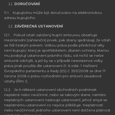
DORUČOVÁNÍ
11.1. Kupujícímu může být doručováno na elektronickou
adresu kupujícího.
ZÁVĚREČNÁ USTANOVENÍ
12.1. Pokud vztah založený kupní smlouvou obsahuje
mezinárodní (zahraniční) prvek, pak strany sjednávají, že vztah
se řídí českým právem. Volbou práva podle předchozí věty
není kupující, který je spotřebitelem, zbaven ochrany, kterou
mu poskytují ustanovení právního řádu, od nichž se nelze
smluvně odchýlit, a jež by se v případě neexistence volby
práva jinak použila dle ustanovení čl. 6 odst. 1 Nařízení
Evropského parlamentu a Rady (ES) č. 593/2008 ze dne 17.
června 2008 o právu rozhodném pro smluvní závazkové
vztahy (Řím I).
12.2. Je-li některé ustanovení obchodních podmínek
neplatné nebo neúčinné, nebo se takovým stane, namísto
neplatných ustanovení nastoupí ustanovení, jehož smysl se
neplatnému ustanovení co nejvíce přibližuje. Neplatností
nebo neúčinností jednoho ustanovení není dotčena platnost