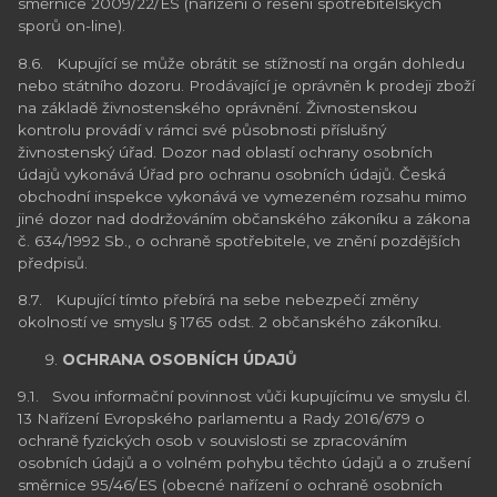
směrnice 2009/22/ES (nařízení o řešení spotřebitelských
sporů on-line).
8.6. Kupující se může obrátit se stížností na orgán dohledu
nebo státního dozoru. Prodávající je oprávněn k prodeji zboží
na základě živnostenského oprávnění. Živnostenskou
kontrolu provádí v rámci své působnosti příslušný
živnostenský úřad. Dozor nad oblastí ochrany osobních
údajů vykonává Úřad pro ochranu osobních údajů. Česká
obchodní inspekce vykonává ve vymezeném rozsahu mimo
jiné dozor nad dodržováním občanského zákoníku a zákona
č. 634/1992 Sb., o ochraně spotřebitele, ve znění pozdějších
předpisů.
8.7. Kupující tímto přebírá na sebe nebezpečí změny
okolností ve smyslu § 1765 odst. 2 občanského zákoníku.
OCHRANA OSOBNÍCH ÚDAJŮ
9.1. Svou informační povinnost vůči kupujícímu ve smyslu čl.
13 Nařízení Evropského parlamentu a Rady 2016/679 o
ochraně fyzických osob v souvislosti se zpracováním
osobních údajů a o volném pohybu těchto údajů a o zrušení
směrnice 95/46/ES (obecné nařízení o ochraně osobních