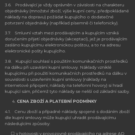
3.6. Prodávající je vždy oprávněn v závislosti na charakteru
objednávky (množství zboží, výše kupní ceny, předpokládané
náklady na dopravu) požádat kupujícího o dodatečné
potvrzení objednávky (například písemně či telefonicky).
3.7. Smluvní vztah mezi prodávajícím a kupujícím vzniká
doručením přijetí objednávky (akceptací), jež je prodávajícím
zasláno kupujícímu elektronickou poštou, a to na adresu
elektronické pošty kupujícího.
3.8. Kupující souhlasí s použitím komunikačních prostředků
na dálku při uzavírání kupní smlouvy. Náklady vzniklé
kupujícímu při použití komunikačních prostředků na dálku v
souvislosti s uzavřením kupní smlouvy (náklady na
internetové připojení, náklady na telefonní hovory) si hradí
kupující sám, přičemž tyto náklady se neliší od základní sazby.
CENA ZBOŽÍ A PLATEBNÍ PODMÍNKY
4.1. Cenu zboží a případné náklady spojené s dodáním zboží
dle kupní smlouvy může kupující uhradit prodávajícímu
následujícími způsoby:
☐ v hotovosti v provozovně prodávajícího na adrese AD