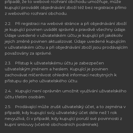
případě, že to webové rozhraní obchodu umožňuje, může
kupující provádět objednávání zboží též bez registrace přímo
z webového rozhraní obchodu.
2.2. Při registraci na webové stránce a při objednávání zboží
je kupující povinen uvádět správně a pravdivě všechny údaje.
Údaje uvedené v uživatelském účtu je kupující při jakékoliv
jejich změně povinen aktualizovat. Údaje uvedené kupujícím
v uživatelském účtu a při objednávání zboží jsou prodávajícím
považovány za správné.
2.3. Přístup k uživatelskému účtu je zabezpečen
uživatelským jménem a heslem. Kupující je povinen
zachovávat mlčenlivost ohledně informací nezbytných k
přístupu do jeho uživatelského účtu.
2.4. Kupující není oprávněn umožnit využívání uživatelského
účtu třetím osobám.
2.5. Prodávající může zrušit uživatelský účet, a to zejména v
případě, kdy kupující svůj uživatelský účet déle než 1 rok
nevyužívá, či v případě, kdy kupující poruší své povinnosti z
kupní smlouvy (včetně obchodních podmínek).