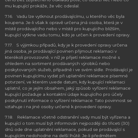
mu kupující prokáže, že věc odeslal.
7.16. Vadu lze vytknout prodávajícímu, u kterého věc byla
koupena. Je-li však k opravě určena jiná osoba, která je v
místě prodávajícího nebo v místě pro kupujícího bližším,
kupující vytkne vadu tomu, kdo je určen k provedení opravy.
7.17. S výjimkou případů, kdy je k provedení opravy určena
jiná osoba, je prodávající povinen přijmout reklamaci v
kterékoli provozovně, v níž je přijetí reklamace možné s
ohledem na sortiment prodávaných výrobků nebo
poskytovaných služeb, případně i ve svém sídle. Prodávající je
povinen kupujícímu vydat při uplatnění reklamace písemné
potvrzení, ve kterém uvede datum, kdy kupující reklamaci
uplatnil, co je jejím obsahem, jaký způsob vyřízení reklamace
kupující požaduje a kontaktní údaje kupujícího pro účely
poskytnutí informace o vyřízení reklamace. Tato povinnost se
vztahuje i na jiné osoby určené k provedení opravy.
7.18. Reklamace včetně odstranění vady musí být vyřízena a
kupující o tom musí být informován nejpozději do třiceti (30)
dnů ode dne uplatnění reklamace, pokud se prodávající s
kupujícím nedohodne na delší lhůtě. Je-li předmětem