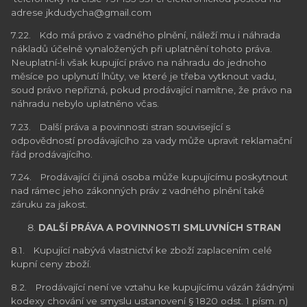
adrese jkdudycha@gmail.com
7.22. Kdo má právo z vadného plnění, náleží mu i náhrada
nákladů účelně vynaložených při uplatnění tohoto práva.
Neuplatní-li však kupující právo na náhradu do jednoho
měsíce po uplynutí lhůty, ve které je třeba vytknout vadu,
soud právo nepřizná, pokud prodávající namítne, že právo na
náhradu nebylo uplatněno včas.
7.23. Další práva a povinnosti stran související s
odpovědností prodávajícího za vady může upravit reklamační
řád prodávajícího.
7.24. Prodávající či jiná osoba může kupujícímu poskytnout
nad rámec jeho zákonných práv z vadného plnění také
záruku za jakost.
DALŠÍ PRÁVA A POVINNOSTI SMLUVNÍCH STRAN
8.1. Kupující nabývá vlastnictví ke zboží zaplacením celé
kupní ceny zboží.
8.2. Prodávající není ve vztahu ke kupujícímu vázán žádnými
kodexy chování ve smyslu ustanovení § 1820 odst. 1 písm. n)