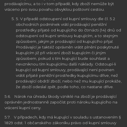
prodávajícímu, a to i v tom případě, kdy zboží nemůže být
vráceno pro svou povahu obvyklou poštovní cestou.
5. V případě odstoupení od kupní smlouvy dle čl. 5.2
obchodních podmínek vrátí prodávající peněžní
prostředky přijaté od kupujícího do čtrnácti (14) dnů od
odstoupení od kupní smlouvy kupujícím, a to stejným
způsobem, jakým je prodávající od kupujícího přijal.
Prodávající je taktéž oprávněn vrátit plnění poskytnuté
kupujícím již při vrácení zboží kupujícím či jiným
způsobem, pokud s tím kupující bude souhlasit a
nevzniknou tím kupujícímu další náklady. Odstoupí-li
kupující od kupní smlouvy, prodávající není povinen
vrátit přijaté peněžní prostředky kupujícímu dříve, než
prodávající obdrží zboží, nebo než mu kupující prokáže,
že zboží odeslal zpět, podle toho, co nastane dříve.
5.6. Nárok na úhradu škody vzniklé na zboží je prodávající
oprávněn jednostranně započíst proti nároku kupujícího na
vrácení kupní ceny.
5.7. V případech, kdy má kupující v souladu s ustanovením §
1829 odst. 1 občanského zákoníku právo od kupní smlouvy