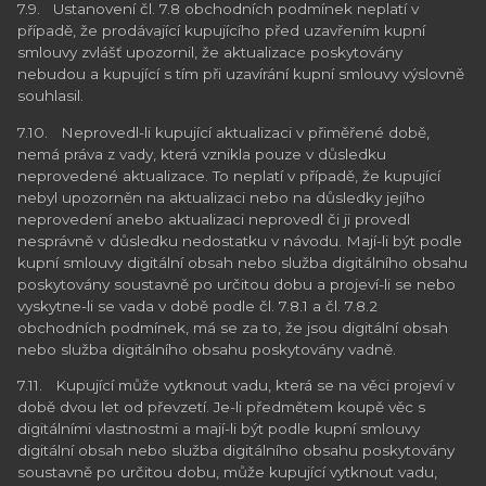
7.9. Ustanovení čl. 7.8 obchodních podmínek neplatí v
případě, že prodávající kupujícího před uzavřením kupní
smlouvy zvlášť upozornil, že aktualizace poskytovány
nebudou a kupující s tím při uzavírání kupní smlouvy výslovně
souhlasil.
7.10. Neprovedl-li kupující aktualizaci v přiměřené době,
nemá práva z vady, která vznikla pouze v důsledku
neprovedené aktualizace. To neplatí v případě, že kupující
nebyl upozorněn na aktualizaci nebo na důsledky jejího
neprovedení anebo aktualizaci neprovedl či ji provedl
nesprávně v důsledku nedostatku v návodu. Mají-li být podle
kupní smlouvy digitální obsah nebo služba digitálního obsahu
poskytovány soustavně po určitou dobu a projeví-li se nebo
vyskytne-li se vada v době podle čl. 7.8.1 a čl. 7.8.2
obchodních podmínek, má se za to, že jsou digitální obsah
nebo služba digitálního obsahu poskytovány vadně.
7.11. Kupující může vytknout vadu, která se na věci projeví v
době dvou let od převzetí. Je-li předmětem koupě věc s
digitálními vlastnostmi a mají-li být podle kupní smlouvy
digitální obsah nebo služba digitálního obsahu poskytovány
soustavně po určitou dobu, může kupující vytknout vadu,