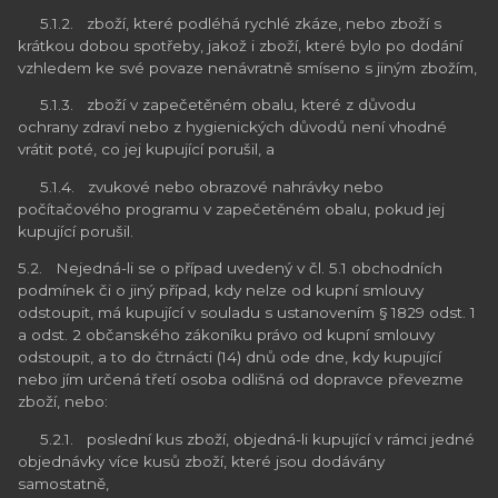
5.1.2. zboží, které podléhá rychlé zkáze, nebo zboží s
krátkou dobou spotřeby, jakož i zboží, které bylo po dodání
vzhledem ke své povaze nenávratně smíseno s jiným zbožím,
5.1.3. zboží v zapečetěném obalu, které z důvodu
ochrany zdraví nebo z hygienických důvodů není vhodné
vrátit poté, co jej kupující porušil, a
5.1.4. zvukové nebo obrazové nahrávky nebo
počítačového programu v zapečetěném obalu, pokud jej
kupující porušil.
5.2. Nejedná-li se o případ uvedený v čl. 5.1 obchodních
podmínek či o jiný případ, kdy nelze od kupní smlouvy
odstoupit, má kupující v souladu s ustanovením § 1829 odst. 1
a odst. 2 občanského zákoníku právo od kupní smlouvy
odstoupit, a to do čtrnácti (14) dnů ode dne, kdy kupující
nebo jím určená třetí osoba odlišná od dopravce převezme
zboží, nebo:
5.2.1. poslední kus zboží, objedná-li kupující v rámci jedné
objednávky více kusů zboží, které jsou dodávány
samostatně,