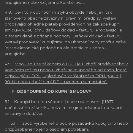
kupujícímu nelze vzájemně kombinovat.
4.8. Je-li to v obchodním styku obvyklé nebo je-li tak
stanoveno obecně závaznými právními předpisy, vystaví
prodávající ohledně plateb prováděných na základě kupní
smlouvy kupujícímu daňový doklad – fakturu. Prodávající je
plátcem daně z přidané hodnoty. Daňový doklad – fakturu
vystaví prodávající kupujícímu po uhrazení ceny zboží a zašle
jej v elektronické podobě na elektronickou adresu
kupujícího.
4.9.
V souladu se zákonem o DPH je u zboží prodávaného v
komisním režimu nebo u zboží nakoupeného od osob, které
nejsou plátci DPH, uplatňován zvláštní režim DPH podle §
90. U tohoto zboží není DPH uvedena samostatně.
ODSTOUPENÍ OD KUPNÍ SMLOUVY
5.1. Kupující bere na vědomí, že dle ustanovení § 1837
občanského zákoníku nelze mimo jiné odstoupit od kupní
smlouvy o dodávce:
5.1.1. zboží vyrobeného podle požadavků kupujícího nebo
přizpůsobeného jeho osobním potřebám,