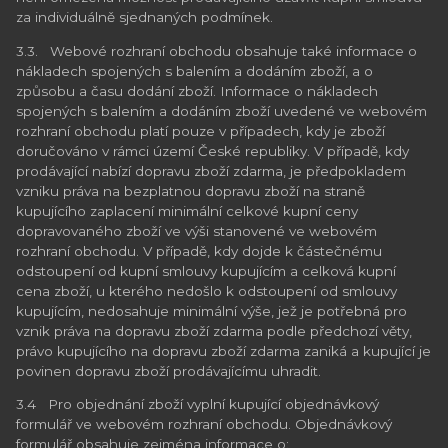
za individuálně sjednaných podmínek.
3.3. Webové rozhraní obchodu obsahuje také informace o
nákladech spojených s balením a dodáním zboží, a o
způsobu a času dodání zboží. Informace o nákladech
spojených s balením a dodáním zboží uvedené ve webovém
rozhraní obchodu platí pouze v případech, kdy je zboží
doručováno v rámci území České republiky. V případě, kdy
prodávající nabízí dopravu zboží zdarma, je předpokladem
vzniku práva na bezplatnou dopravu zboží na straně
kupujícího zaplacení minimální celkové kupní ceny
dopravovaného zboží ve výši stanovené ve webovém
rozhraní obchodu. V případě, kdy dojde k částečnému
odstoupení od kupní smlouvy kupujícím a celková kupní
cena zboží, u kterého nedošlo k odstoupení od smlouvy
kupujícím, nedosahuje minimální výše, jež je potřebná pro
vznik práva na dopravu zboží zdarma podle předchozí věty,
právo kupujícího na dopravu zboží zdarma zaniká a kupující je
povinen dopravu zboží prodávajícímu uhradit.
3.4 Pro objednání zboží vyplní kupující objednávkový
formulář ve webovém rozhraní obchodu. Objednávkový
formulář obsahuje zejména informace o: