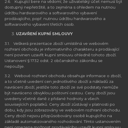
2.6. Kupující bere na vědomí, že uživatelský účet nemusí být
dostupný nepřetržitě, a to zejména s ohledem na nutnou
údržbu hardwarového a softwarového vybavení
prodávajícího, popř. nutnou údržbu hardwarového a
softwarového vybavení třetích osob.
UZAVŘENÍ KUPNÍ SMLOUVY
3.1. Veškerá prezentace zboží umístěná ve webovém
rozhraní obchodu je informativního charakteru a prodávající
není povinen uzavřít kupní smlouvu ohledně tohoto zboží.
Ustanovení § 1732 odst. 2 občanského zákoníku se
nepoužije.
3.2. Webové rozhraní obchodu obsahuje informace o zboží,
a to včetně uvedení cen jednotlivého zboží a nákladů za
navrácení zboží, jestliže toto zboží ze své podstaty nemůže
být navráceno obvyklou poštovní cestou. Ceny zboží jsou
uvedeny včetně daně z přidané hodnoty a všech
souvisejících poplatků. Ceny zboží zůstávají v platnosti po
dobu, kdy jsou zobrazovány ve webovém rozhraní obchodu.
Ceny zboží nejsou přizpůsobovány osobě kupujícího na
základě automatizovaného rozhodování. Tímto ustanovením
není omezena možnost prodávajícího uzavřít kupní smlouvu