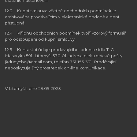
ostatních ustanovení.
12.3. Kupní smlouva včetně obchodních podmínek je
archivována prodávajícím v elektronické podobě a není
přístupná.
12.4. Přílohu obchodních podmínek tvoří vzorový formulář
pro odstoupení od kupní smlouvy.
12.5. Kontaktní údaje prodávajícího: adresa sídla T. G.
Masaryka 591, Litomyšl 570 01, adresa elektronické pošty
jkdudycha@gmail.com, telefon 731 155 331. Prodávající
neposkytuje jiný prostředek on-line komunikace.
V Litomyšli, dne 29.09.2023