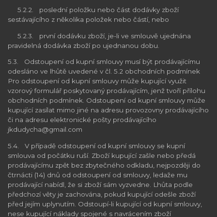
5.2.2. poslední položku nebo část dodávky zboží
sestávajícího z několika položek nebo částí, nebo
5.2.3. první dodávku zboží, je-li ve smlouvě ujednána
pravidelná dodávka zboží po ujednanou dobu.
5.3. Odstoupení od kupní smlouvy musí být prodávajícímu
odesláno ve lhůtě uvedené v čl. 5.2 obchodních podmínek
Pro odstoupení od kupní smlouvy může kupující využit
vzorový formulář poskytovaný prodávajícím, jenž tvoří přílohu
obchodních podmínek. Odstoupení od kupní smlouvy může
kupující zasílat mimo jiné na adresu provozovny prodávajícího
či na adresu elektronické pošty prodávajícího
jkdudycha@gmail.com
5.4. V případě odstoupení od kupní smlouvy se kupní
smlouva od počátku ruší. Zboží kupující zašle nebo předá
prodávajícímu zpět bez zbytečného odkladu, nejpozději do
čtrnácti (14) dnů od odstoupení od smlouvy, ledaže mu
prodávající nabídl, že si zboží sám vyzvedne. Lhůta podle
předchozí věty je zachována, pokud kupující odešle zboží
před jejím uplynutím. Odstoupí-li kupující od kupní smlouvy,
nese kupující náklady spojené s navrácením zboží