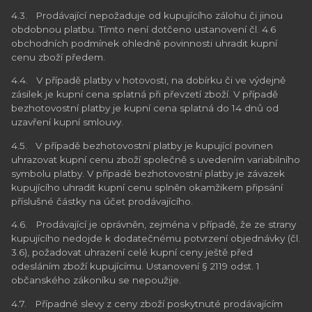
4.3. Prodávající nepožaduje od kupujícího zálohu či jinou
obdobnou platbu. Tímto není dotčeno ustanovení čl. 4.6
obchodních podmínek ohledně povinnosti uhradit kupní
cenu zboží předem.
4.4. V případě platby v hotovosti, na dobírku či ve výdejně
zásilek je kupní cena splatná při převzetí zboží. V případě
bezhotovostní platby je kupní cena splatná do 14 dnů od
uzavření kupní smlouvy.
4.5. V případě bezhotovostní platby je kupující povinen
uhrazovat kupní cenu zboží společně s uvedením variabilního
symbolu platby. V případě bezhotovostní platby je závazek
kupujícího uhradit kupní cenu splněn okamžikem připsání
příslušné částky na účet prodávajícího.
4.6. Prodávající je oprávněn, zejména v případě, že ze strany
kupujícího nedojde k dodatečnému potvrzení objednávky (čl.
3.6), požadovat uhrazení celé kupní ceny ještě před
odesláním zboží kupujícímu. Ustanovení § 2119 odst. 1
občanského zákoníku se nepoužije.
4.7. Případné slevy z ceny zboží poskytnuté prodávajícím