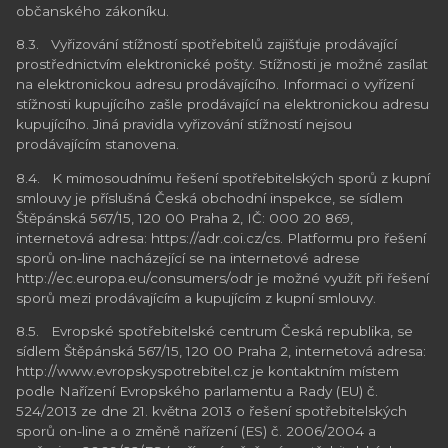
občanského zákoníku.
8.3. Vyřizování stížností spotřebitelů zajišťuje prodávající
prostřednictvím elektronické pošty. Stížnosti je možné zasílat
na elektronickou adresu prodávajícího. Informaci o vyřízení
stížnosti kupujícího zašle prodávající na elektronickou adresu
kupujícího. Jiná pravidla vyřizování stížností nejsou
prodávajícím stanovena.
8.4. K mimosoudnímu řešení spotřebitelských sporů z kupní
smlouvy je příslušná Česká obchodní inspekce, se sídlem
Štěpánská 567/15, 120 00 Praha 2, IČ: 000 20 869,
internetová adresa: https://adr.coi.cz/cs. Platformu pro řešení
sporů on-line nacházející se na internetové adrese
http://ec.europa.eu/consumers/odr je možné využít při řešení
sporů mezi prodávajícím a kupujícím z kupní smlouvy.
8.5. Evropské spotřebitelské centrum Česká republika, se
sídlem Štěpánská 567/15, 120 00 Praha 2, internetová adresa:
http://www.evropskyspotrebitel.cz je kontaktním místem
podle Nařízení Evropského parlamentu a Rady (EU) č.
524/2013 ze dne 21. května 2013 o řešení spotřebitelských
sporů on-line a o změně nařízení (ES) č. 2006/2004 a