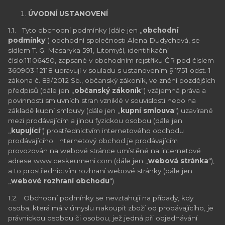
ÚVODNÍ USTANOVENÍ
1.1. Tyto obchodní podmínky (dále jen „
obchodní
podmínky
“) obchodní společnosti Alena Dudychová, se
sídlem T. G. Masaryka 591, Litomyšl, identifikační
číslo:11106450, zapsané v obchodním rejstříku ČR pod číslem
360903-12118 upravují v souladu s ustanovením § 1751 odst. 1
zákona č. 89/2012 Sb., občanský zákoník, ve znění pozdějších
předpisů (dále jen „
občanský zákoník
“) vzájemná práva a
povinnosti smluvních stran vzniklé v souvislosti nebo na
základě kupní smlouvy (dále jen „
kupní smlouva
“) uzavírané
mezi prodávajícím a jinou fyzickou osobou (dále jen
„
kupující
“) prostřednictvím internetového obchodu
prodávajícího. Internetový obchod je prodávajícím
provozován na webové stránce umístěné na internetové
adrese www.ceskeumeni.com (dále jen „
webová stránka
“),
a to prostřednictvím rozhraní webové stránky (dále jen
„
webové rozhraní obchodu
“).
1.2. Obchodní podmínky se nevztahují na případy, kdy
osoba, která má v úmyslu nakoupit zboží od prodávajícího, je
právnickou osobou či osobou, jež jedná při objednávání