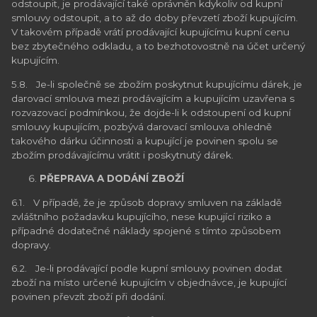
odstoupit, je prodávající také oprávněn kdykoliv od kupní
smlouvy odstoupit, a to až do doby převzetí zboží kupujícím.
V takovém případě vrátí prodávající kupujícímu kupní cenu
bez zbytečného odkladu, a to bezhotovostně na účet určený
kupujícím.
5.8. Je-li společně se zbožím poskytnut kupujícímu dárek, je
darovací smlouva mezi prodávajícím a kupujícím uzavřena s
rozvazovací podmínkou, že dojde-li k odstoupení od kupní
smlouvy kupujícím, pozbývá darovací smlouva ohledně
takového dárku účinnosti a kupující je povinen spolu se
zbožím prodávajícímu vrátit i poskytnutý dárek.
PŘEPRAVA A DODÁNÍ ZBOŽÍ
6.1. V případě, že je způsob dopravy smluven na základě
zvláštního požadavku kupujícího, nese kupující riziko a
případné dodatečné náklady spojené s tímto způsobem
dopravy.
6.2. Je-li prodávající podle kupní smlouvy povinen dodat
zboží na místo určené kupujícím v objednávce, je kupující
povinen převzít zboží při dodání.