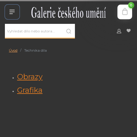
0
Úvod
Technika díla
Obrazy
Grafika