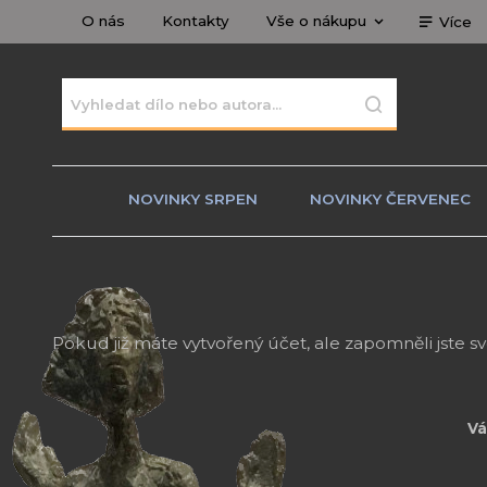
O nás
Kontakty
Vše o nákupu
Více
NOVINKY SRPEN
NOVINKY ČERVENEC
Pokud již máte vytvořený účet, ale zapomněli jste s
Vá