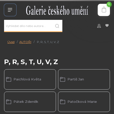
0
Úvod
AUTOŘI
P, R, S, T, U, V, Z
P, R, S, T, U, V, Z
Paichlová Květa
Partiš Jan
Pátek Zdeněk
Patočková Marie