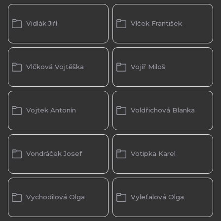
Vidlák Jiří
Vlček František
Vlčková Vojtěška
Vojíř Miloš
Vojtek Antonín
Voldřichová Blanka
Vondráček Josef
Votipka Karel
Vychodilová Olga
Vyleťalová Olga