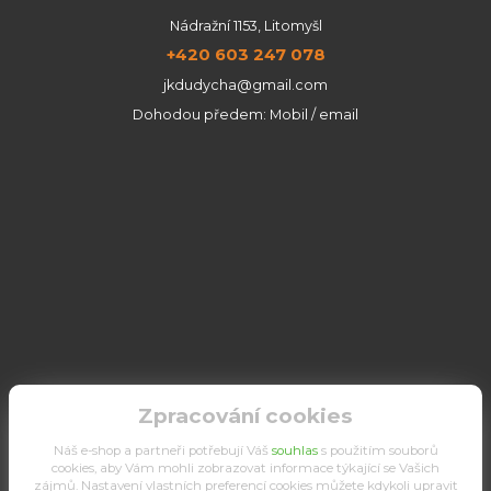
Nádražní 1153, Litomyšl
+420 603 247 078
jkdudycha@gmail.com
Dohodou předem: Mobil / email
Zpracování cookies
Náš e-shop a partneři potřebují Váš
souhlas
s použitím souborů
cookies, aby Vám mohli zobrazovat informace týkající se Vašich
zájmů. Nastavení vlastních preferencí cookies můžete kdykoli upravit