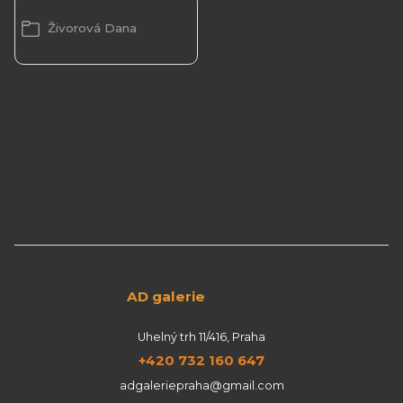
Živorová Dana
AD galerie
Uhelný trh 11/416, Praha
+420 732 160 647
adgaleriepraha@gmail.com