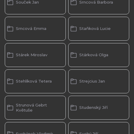
Souček Jan
Srncová Barbora
Srncová Emma
Staňková Lucie
Stárek Miroslav
Stárková Olga
Stehlíková Tetera
Strejcius Jan
Strunová Gebrt
Studenský Jiří
Květuše
Suchánek Vladimír
Suchý Jiří