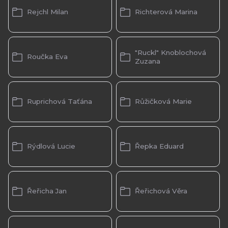
Rejchl Milan
Richterová Marina
"Ruckl" Knoblochová
Roučka Eva
Zuzana
Ruprichová Taťána
Růžičková Marie
Rýdlová Lucie
Řepka Eduard
Řeřicha Jan
Řeřichová Věra