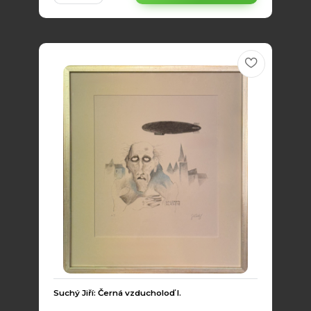
Suchý Jiří: Černá vzducholoď I.