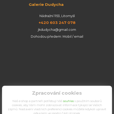
Galerie Dudycha
Nádražní 1153, Litomyšl
+420 603 247 078
jkdudycha@gmail.com
Dohodou předem: Mobil / email
Zpracování cookies
Náš e-shop a partneři potřebují Váš
souhlas
s použitím souborů
cookies, aby Vám mohli zobrazovat informace týkající se Vašich
zájmů. Nastavení vlastních preferencí cookies můžete kdykoli upravit
odkazem ve spodní části stránek.