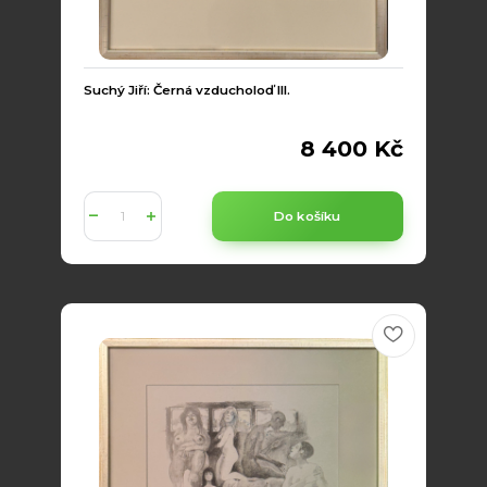
Suchý Jiří: Černá vzducholoď III.
8 400 Kč
Do košíku