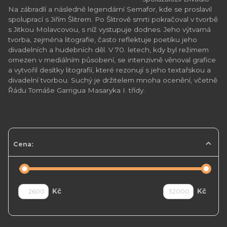
Na zábradlí a následně legendární Semafor, kde se proslavil
spoluprací s Jiřím Šlitrem. Po Šlitrově smrti pokračoval v tvorbě
s Jitkou Molavcovou, s níž vystupuje dodnes. Jeho výtvarná
tvorba, zejména litografie, často reflektuje poetiku jeho
divadelních a hudebních děl. V 70. letech, kdy byl režimem
omezen v mediálním působení, se intenzivně věnoval grafice
a vytvořil desítky litografií, které rezonují s jeho textařskou a
divadelní tvorbou. Suchý je držitelem mnoha ocenění, včetně
Řádu Tomáše Garrigua Masaryka I. třídy.
Cena:
Kč
Kč