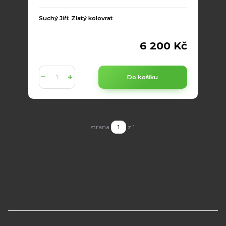
Suchý Jiří: Zlatý kolovrat
6 200 Kč
Do košíku
strana
z 1