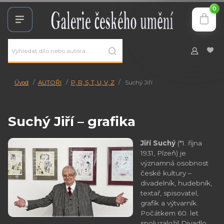
0
Úvod
AUTOŘI
P, R, S, T, U, V, Z
Suchý Jiří
Suchý Jiří – grafika
Jiří Suchý
(*1. října
1931, Plzeň) je
významná osobnost
české kultury –
divadelník, hudebník,
textař, spisovatel,
grafik a výtvarník.
Počátkem 60. let
spoluzaložil Divadlo