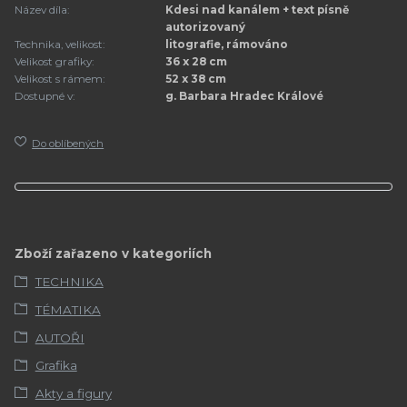
Název díla:
Kdesi nad kanálem + text písně
autorizovaný
Technika, velikost:
litografie, rámováno
Velikost grafiky:
36 x 28 cm
Velikost s rámem:
52 x 38 cm
Dostupné v:
g. Barbara Hradec Králové
Do oblíbených
Zboží zařazeno v kategoriích
TECHNIKA
TÉMATIKA
AUTOŘI
Grafika
Akty a figury