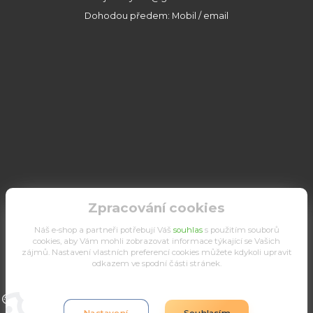
Dohodou předem: Mobil / email
Zpracování cookies
Náš e-shop a partneři potřebují Váš
souhlas
s použitím souborů
cookies, aby Vám mohli zobrazovat informace týkající se Vašich
zájmů. Nastavení vlastních preferencí cookies můžete kdykoli upravit
odkazem ve spodní části stránek.
Upravit sběr cookies.