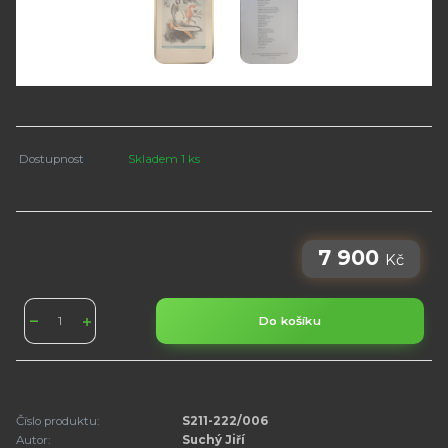
Dostupnost
Skladem 1 ks
7 900
Kč
Do košíku
Číslo produktu:
S211-222/006
Autor:
Suchý Jiří