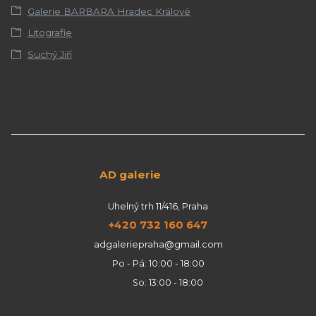
Galerie BARBARA Hradec Králové
Litografie
Suchý Jiří
AD galerie
Uhelný trh 11/416, Praha
+420 732 160 647
adgaleriepraha@gmail.com
Po - Pá: 10:00 - 18:00
So: 13:00 - 18:00