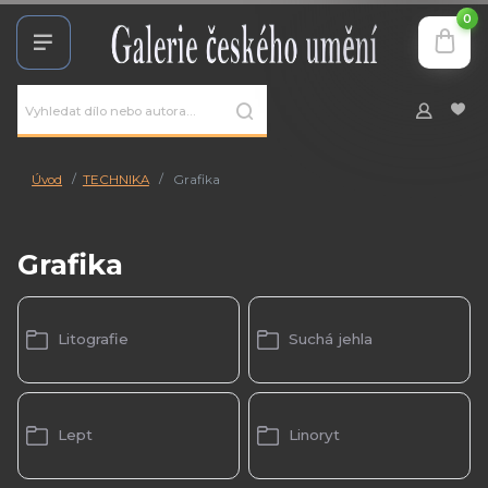
0
Úvod
TECHNIKA
Grafika
Grafika
Litografie
Suchá jehla
Lept
Linoryt