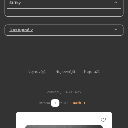
Štítky
Dostupné v
Nejnovější
Nejlevnější
Nejdražší
Zobrazuji 1-48 z 1423
strana
z 30
další