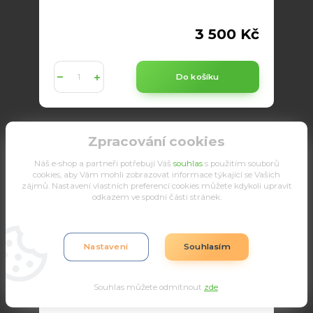
3 500 Kč
Do košíku
Zpracování cookies
Náš e-shop a partneři potřebují Váš
souhlas
s použitím souborů
cookies, aby Vám mohli zobrazovat informace týkající se Vašich
zájmů. Nastavení vlastních preferencí cookies můžete kdykoli upravit
odkazem ve spodní části stránek.
Nastavení
Souhlasím
Souhlas můžete odmítnout
zde
.