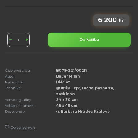
6 200
Kč
Do košíku
Číslo produktu:
B079-221/002R
Autor:
Bauer Milan
Název díla:
Blériot
Technika:
grafika, lept, ručně, pasparta,
zaskleno
Velikost grafiky:
24 x 30 cm
Velikost s rámem:
45 x 49 cm
Dostupné v:
g. Barbara Hradec Králové
Do oblíbených