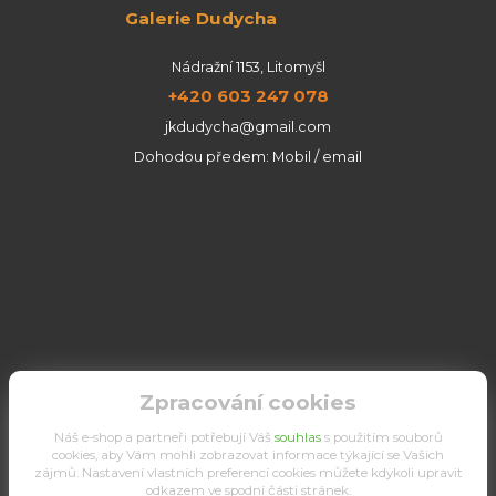
Galerie Dudycha
Nádražní 1153, Litomyšl
+420 603 247 078
jkdudycha@gmail.com
Dohodou předem: Mobil / email
Zpracování cookies
Náš e-shop a partneři potřebují Váš
souhlas
s použitím souborů
cookies, aby Vám mohli zobrazovat informace týkající se Vašich
zájmů. Nastavení vlastních preferencí cookies můžete kdykoli upravit
odkazem ve spodní části stránek.