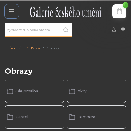
0
Úvod
TECHNIKA
Obrazy
Obrazy
Olejomalba
Akryl
Pastel
Tempera