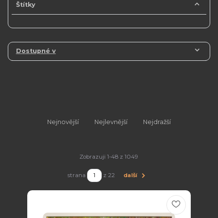
Štítky
Dostupné v
Nejnovější
Nejlevnější
Nejdražší
Zobrazuji 1-48 z 1049
strana
z 22
další