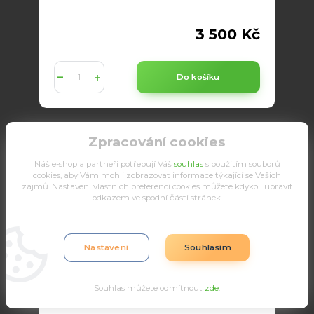
3 500 Kč
Do košíku
Zpracování cookies
Náš e-shop a partneři potřebují Váš
souhlas
s použitím souborů
cookies, aby Vám mohli zobrazovat informace týkající se Vašich
zájmů. Nastavení vlastních preferencí cookies můžete kdykoli upravit
odkazem ve spodní části stránek.
Nastavení
Souhlasím
Souhlas můžete odmítnout
zde
.