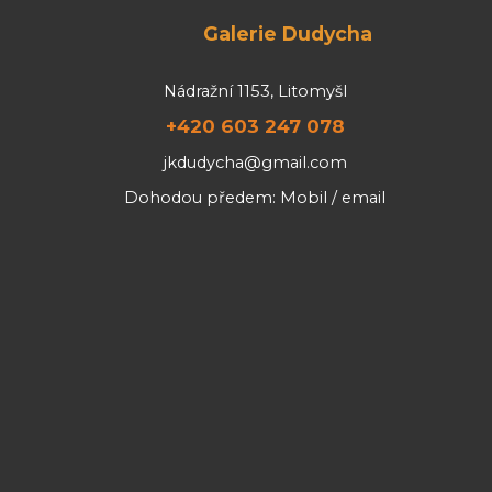
Galerie Dudycha
Nádražní 1153, Litomyšl
+420 603 247 078
jkdudycha@gmail.com
Dohodou předem: Mobil / email