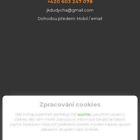
+420 603 247 078
jkdudycha@gmail.com
Dohodou předem: Mobil / email
Zpracování cookies
Náš e-shop a partneři potřebují Váš
souhlas
s použitím souborů
cookies, aby Vám mohli zobrazovat informace týkající se Vašich
zájmů. Nastavení vlastních preferencí cookies můžete kdykoli upravit
odkazem ve spodní části stránek.