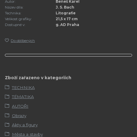
Autor:
Beneš Karel
Název díla:
J. S. Bach
Technika:
Litografie
Velikost grafiky:
21,5 x 17 cm
Dostupné v:
g. AD Praha
Do oblíbených
Zboží zařazeno v kategoriích
TECHNIKA
TÉMATIKA
AUTOŘI
Obrazy
Akty a figury
Města a stavby