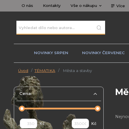
O nás
Kontakty
Vše o nákupu
Více
NOVINKY SRPEN
NOVINKY ČERVENEC
Úvod
TÉMATIKA
Města a stavby
Mě
Cena:
Nejnov
Kč
Kč