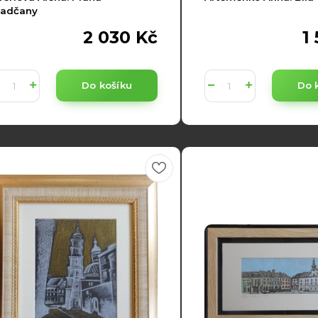
radčany
2 030 Kč
1
Do košíku
Do 