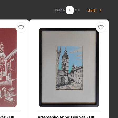
strana
z 11
další
věž - HK
Artemenko Anna: Bílá věž - HK