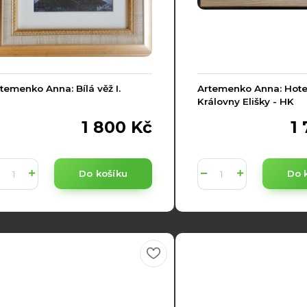
temenko Anna: Bílá věž I.
Artemenko Anna: Hote
Královny Elišky - HK
1 800 Kč
1
Do košíku
Do 