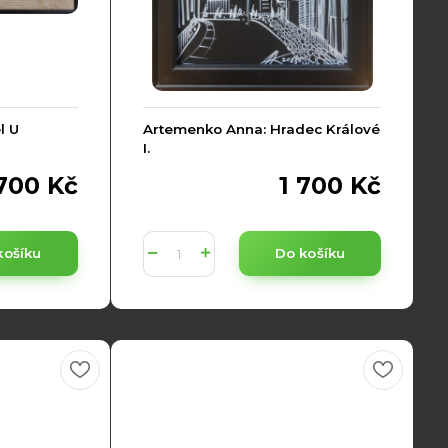
l U
Artemenko Anna: Hradec Králové
I.
 700 Kč
1 700 Kč
košíku
Do košíku