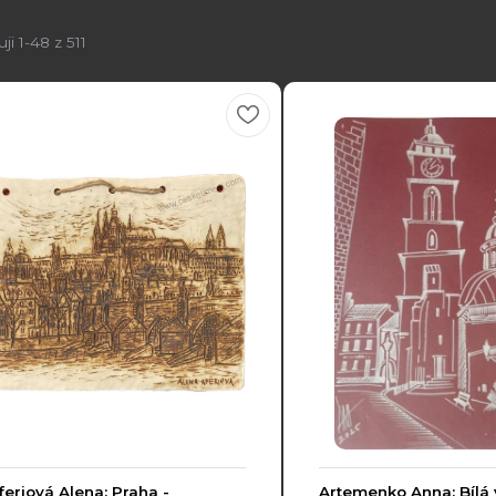
ji 1-48 z 511
feriová Alena: Praha -
Artemenko Anna: Bílá 