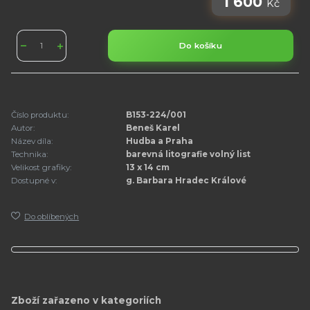
1 600
Kč
Do košíku
Číslo produktu:
B153-224/001
Autor:
Beneš Karel
Název díla:
Hudba a Praha
Technika:
barevná litografie volný list
Velikost grafiky:
13 x 14 cm
Dostupné v:
g. Barbara Hradec Králové
Do oblíbených
Zboží zařazeno v kategoriích