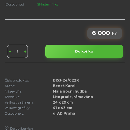
Dostupnost
Skladem 1 ks
6 000
Kč
Do košíku
Číslo produktu:
B153-24/022R
Autor:
Beneš Karel
Název díla:
Malá noční hudba
Technika:
Litografie, rámováno
Velikost s rámem:
24 x 29 cm
Velikost grafiky:
41 x 43 cm
Dostupné v:
g. AD Praha
Do oblíbených