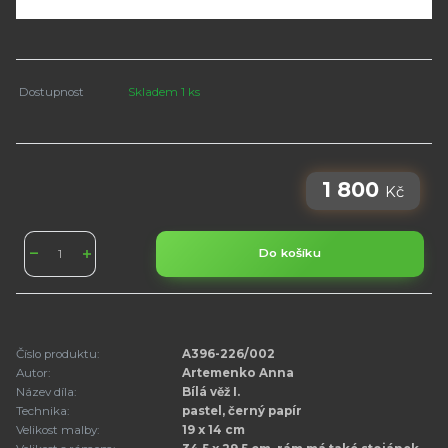
Dostupnost
Skladem 1 ks
1 800
Kč
Do košíku
Číslo produktu:
A396-226/002
Autor:
Artemenko Anna
Název díla:
Bílá věž I.
Technika:
pastel, černý papír
Velikost malby:
19 x 14 cm