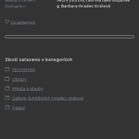
Velikost s rámem:
34,5 x 29,5 cm, rám má také stojánek
Dostupné v:
g. Barbara Hradec Králové
Do oblíbených
Zboží zařazeno v kategoriích
TECHNIKA
Obrazy
Města a stavby
Galerie BARBARA Hradec Králové
Pastel