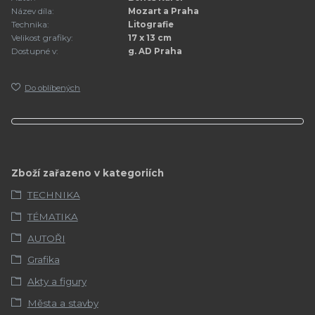
Název díla:
Mozart a Praha
Technika:
Litografie
Velikost grafiky:
17 x 13 cm
Dostupné v:
g. AD Praha
Do oblíbených
Zboží zařazeno v kategoriích
TECHNIKA
TÉMATIKA
AUTOŘI
Grafika
Akty a figury
Města a stavby