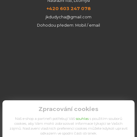
Nádražní 1153, Litomyšl
+420 603 247 078
jkdudycha@gmail.com
Dohodou předem: Mobil / email
Zpracování cookies
Náš e-shop a partneři potřebují Váš
souhlas
s použitím souborů
cookies, aby Vám mohli zobrazovat informace týkající se Vašich
zájmů. Nastavení vlastních preferencí cookies můžete kdykoli upravit
odkazem ve spodní části stránek.