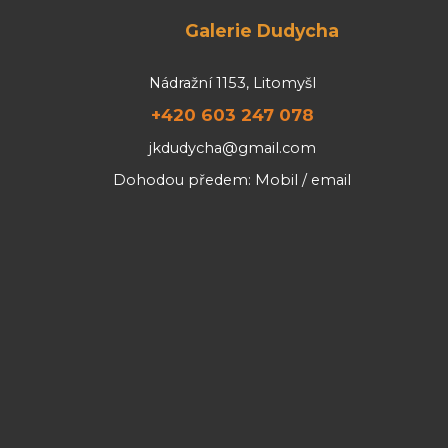
Galerie Dudycha
Nádražní 1153, Litomyšl
+420 603 247 078
jkdudycha@gmail.com
Dohodou předem: Mobil / email