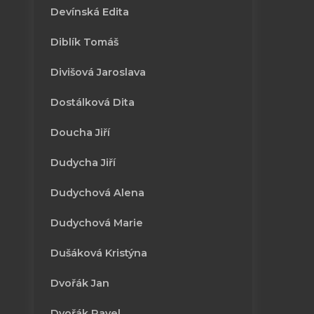
Devínská Edita
Diblík Tomáš
Divišová Jaroslava
Dostálková Dita
Doucha Jiří
Dudycha Jiří
Dudychová Alena
Dudychová Marie
Dušáková Kristýna
Dvořák Jan
Dvořák Pavel