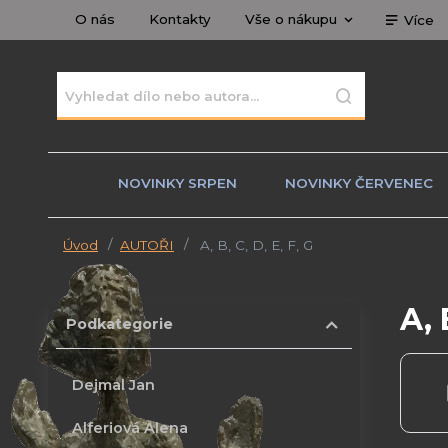
O nás
Kontakty
Vše o nákupu
Více
NOVINKY SRPEN
NOVINKY ČERVENEC
Úvod
AUTOŘI
A, B, C, D, E, F, G
A, 
Podkategorie
Dejmal Jan
Alferiová Alena