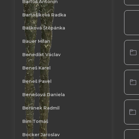
Bartoš Antonín
Bartošíková Radka
Bašková Štěpánka
Bauer Milan
Benedikt Václav
Beneš Karel
Beneš Pavel
Benešová Daniela
Beránek Radmil
Bím Tomáš
Bocker Jaroslav