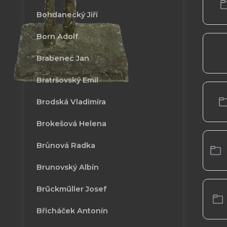
Bohdanecký Jiří
Born Adolf
Brabenec Jan
Bratršovský Emil
Brodská Vladimíra
Brokešová Helena
Brůnová Radka
Brunovský Albín
Brūckmūller Josef
Břicháček Antonín