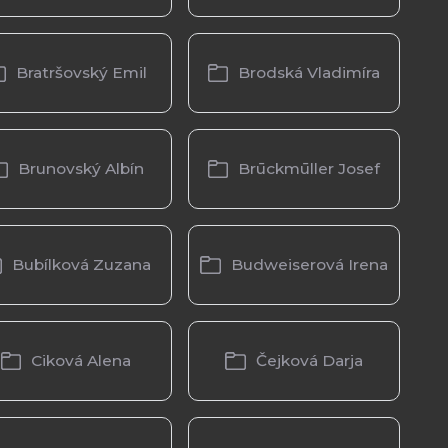
Bratršovský Emil
Brodská Vladimíra
Brunovský Albín
Brūckmūller Josef
Bubílková Zuzana
Budweiserová Irena
Ciková Alena
Čejková Darja