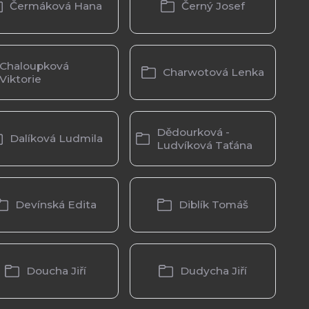
Čermáková Hana
Černý Josef
Chaloupková
Charwotová Lenka
Viktorie
Dědourková -
Dalíková Ludmila
Ludvíková Taťána
Devínská Edita
Diblík Tomáš
Doucha Jiří
Dudycha Jiří