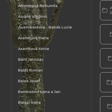
Ammerová Bohumila
A
Andrle Vladimír
Auerswaldová - Babák Lucie
Axamitová Maria
Axamitová Xenie
Bártl Jaroslav
Baláž Roman
Balek Josef
Bambasovi Ivana a Jan
Barazi Ivana