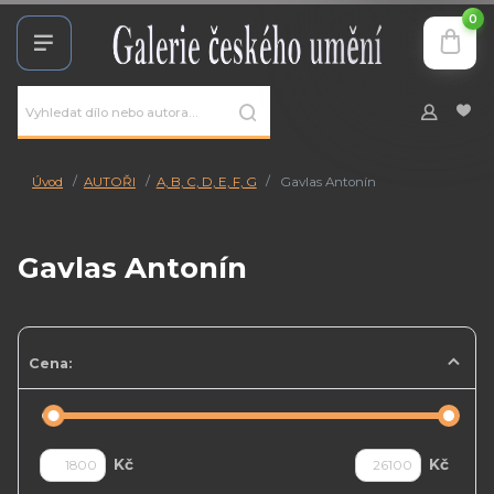
0
Úvod
AUTOŘI
A, B, C, D, E, F, G
Gavlas Antonín
Gavlas Antonín
Cena:
Kč
Kč