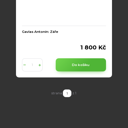
Gavlas Antonín: Záře
1 800 Kč
Do košíku
strana
z 1