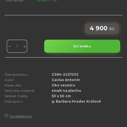
Dostupnost
Skladem 1 ks
4 900
Kč
Do košíku
Číslo produktu:
G364-223/002
Autor:
Gavlas Antonín
Název díla:
Oko vesmíru
Technika, materiál:
smalt na plechu
Velikost malby:
50 x 50 cm
Dostupné v:
g. Barbara Hradec Králové
Do oblíbených