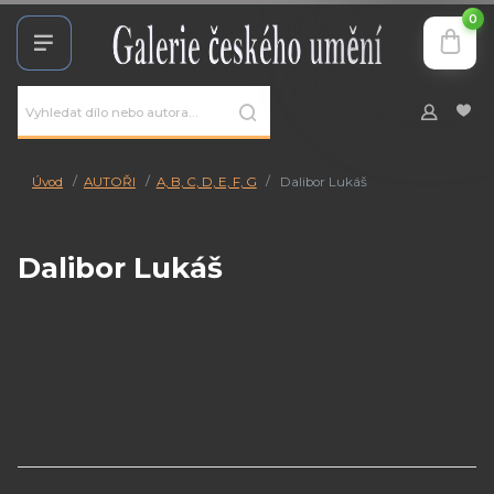
0
Úvod
AUTOŘI
A, B, C, D, E, F, G
Dalibor Lukáš
Dalibor Lukáš