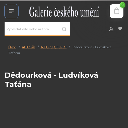
0
Úvod
AUTOŘI
A, B, C, D, E, F, G
Dědourková - Ludvíková
Taťána
Dědourková - Ludvíková
Taťána