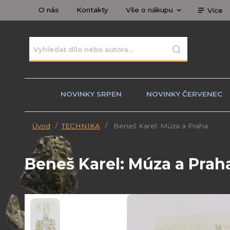
O nás
Kontakty
Vše o nákupu
Více
NOVINKY SRPEN
NOVINKY ČERVENEC
Úvod
TECHNIKA
Beneš Karel: Múza a Praha
Beneš Karel: Múza a Prah