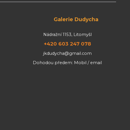
Galerie Dudycha
Nádražní 1153, Litomyšl
+420 603 247 078
jkdudycha@gmail.com
Dohodou předem: Mobil / email