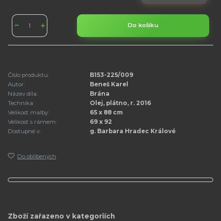
Do košíku
Číslo produktu:
B153-225/009
Autor:
Beneš Karel
Název díla:
Brána
Technika:
Olej, plátno, r. 2016
Velikost malby:
65 x 88 cm
Velikost s rámem:
69 x 92
Dostupné v:
g. Barbara Hradec Králové
Do oblíbených
Zboží zařazeno v kategoriích