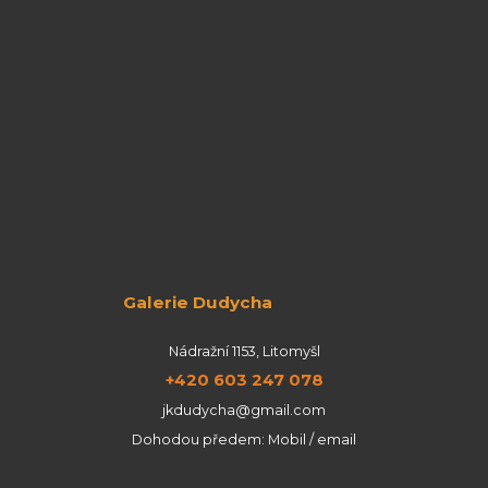
Galerie Dudycha
Nádražní 1153, Litomyšl
+420 603 247 078
jkdudycha@gmail.com
Dohodou předem: Mobil / email