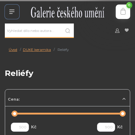
0
Úvod
DUKE keramika
Reliéfy
Reliéfy
Cena:
Kč
Kč