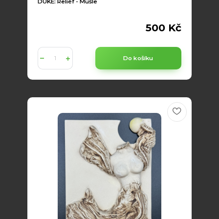
DUKE: Reliéf - Mušle
500 Kč
Do košíku