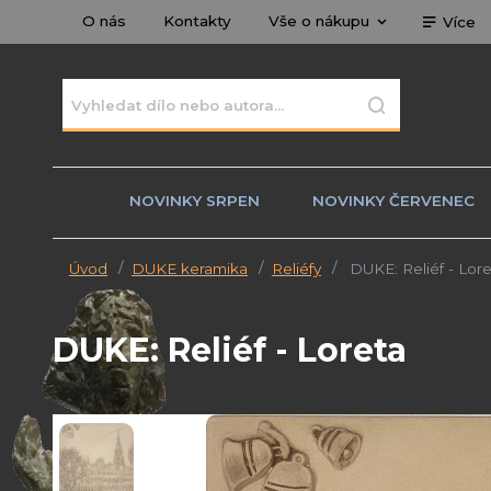
O nás
Kontakty
Vše o nákupu
Více
NOVINKY SRPEN
NOVINKY ČERVENEC
Úvod
DUKE keramika
Reliéfy
DUKE: Reliéf - Lore
DUKE: Reliéf - Loreta