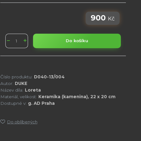
900
Kč
Do košíku
Číslo produktu:
D040-13/004
Autor:
DUKE
Název díla:
Loreta
Materiál, velikost:
Keramika (kamenina), 22 x 20 cm
Dostupné v:
g. AD Praha
Do oblíbených