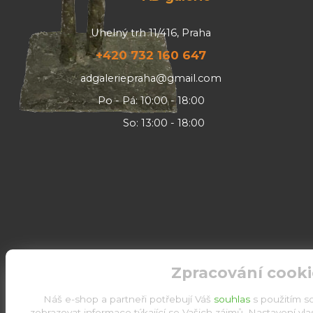
Uhelný trh 11/416, Praha
+420 732 160 647
adgaleriepraha@gmail.com
Po - Pá: 10:00 - 18:00
So: 13:00 - 18:00
Zpracování cooki
Náš e-shop a partneři potřebují Váš
souhlas
s použitím s
zobrazovat informace týkající se Vašich zájmů. Nastavení vl