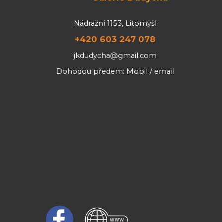
Nádražní 1153, Litomyšl
+420 603 247 078
jkdudycha@gmail.com
Dohodou předem: Mobil / email