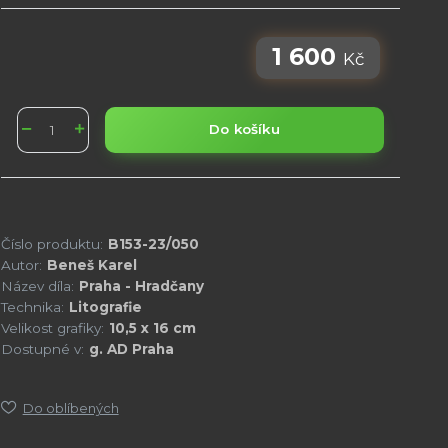
1 600
Kč
Do košíku
Číslo produktu:
B153-23/050
Autor:
Beneš Karel
Název díla:
Praha - Hradčany
Technika:
Litografie
Velikost grafiky:
10,5 x 16 cm
Dostupné v:
g. AD Praha
Do oblíbených