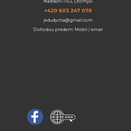
Nádražní 1153, Litomyšl
+420 603 247 078
jkdudycha@gmail.com
Dohodou předem: Mobil / email