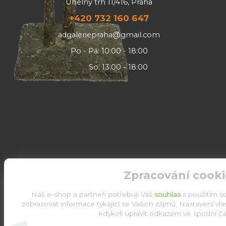
Uhelný trh 11/416, Praha
+420 732 160 647
adgaleriepraha@gmail.com
Po - Pá: 10:00 - 18:00
So: 13:00 - 18:00
Zpracování cooki
Náš e-shop a partneři potřebují Váš
souhlas
s použitím s
zobrazovat informace týkající se Vašich zájmů. Nastavení vl
kdykoli upravit odkazem ve spodní čás