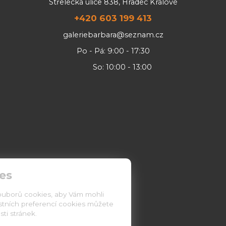
Střelecká ulice 838, Hradec Králové
+420 603 199 413
galeriebarbara@seznam.cz
Po - Pá: 9:00 - 17:30
So: 10:00 - 13:00
es
ouborů cookies, aby Vám mohli
astních preferencí cookies můžete
ti stránek.