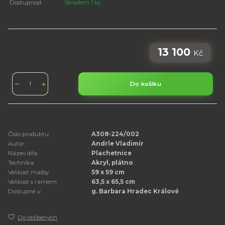
Dostupnost
Skladem 1 ks
13 100
Kč
Do košíku
Číslo produktu:
A308-224/002
Autor:
Andrle Vladimír
Název díla:
Plachetnice
Technika:
Akryl, plátno
Velikost malby:
59 x 59 cm
Velikost s rámem:
63,5 x 65,5 cm
Dostupné v:
g. Barbara Hradec Králové
Do oblíbených