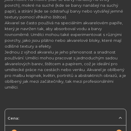
povrch), mokré na suché (kde se barvy nanášejí na suchý
papír), a stírání (kde se odstraňují barvy nebo vytvářejí jemné
textury pomocí vlhkého štětce).
Akvarel se často používá na speciálním akvarelovém papíře,
který je navržen tak, aby absorboval vodu a barvy
rovnoměrně. Umělci mohou také experimentovat s různými
povrchy, jako jsou plátno nebo akvarelové bloky, které mají
odlišné textury a efekty.
Jednou z výhod akvarelu je jeho přenosnost a snadnost
používání. Umělci mohou pracovat s jednoduchým sadou
akvarelových barev, štětcem a papírem, což je ideální pro
umělecké práce na cestách nebo venku. Akvarel je oblíbený
pro malbu krajinek, květin, portrétů a abstraktních obrazů, a je
oblíbený jak mezi začátečníky, tak mezi profesionálními
umělci.
Cena: