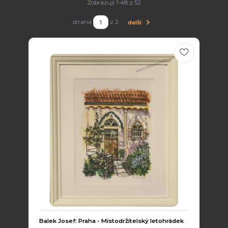
Zobrazuji 1-48 z 52
strana
z 2
další
Balek Josef: Praha - Místodržitelský letohrádek