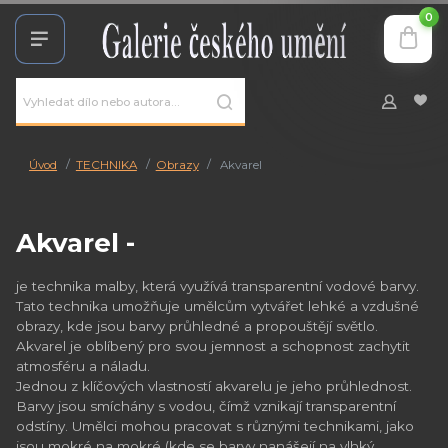
0
Úvod
TECHNIKA
Obrazy
Akvarel
Akvarel -
je technika malby, která využívá transparentní vodové barvy.
Tato technika umožňuje umělcům vytvářet lehké a vzdušné
obrazy, kde jsou barvy průhledné a propouštějí světlo.
Akvarel je oblíbený pro svou jemnost a schopnost zachytit
atmosféru a náladu.
Jednou z klíčových vlastností akvarelu je jeho průhlednost.
Barvy jsou smíchány s vodou, čímž vznikají transparentní
odstíny. Umělci mohou pracovat s různými technikami, jako
jsou mokré na mokré (kde se barvy nanášejí na vlhký