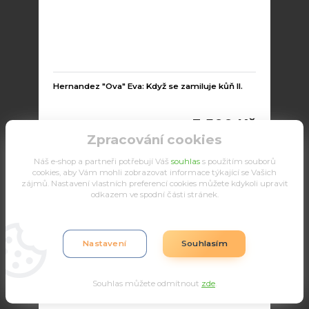
Hernandez "Ova" Eva: Když se zamiluje kůň II.
3 500 Kč
Zpracování cookies
Náš e-shop a partneři potřebují Váš
souhlas
s použitím souborů
Do košíku
cookies, aby Vám mohli zobrazovat informace týkající se Vašich
zájmů. Nastavení vlastních preferencí cookies můžete kdykoli upravit
odkazem ve spodní části stránek.
Nastavení
Souhlasím
Souhlas můžete odmítnout
zde
.