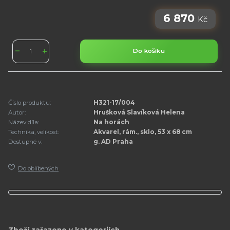
6 870
Kč
Do košíku
Číslo produktu:
H321-17/004
Autor:
Hrušková Slavíková Helena
Název díla:
Na horách
Technika, velikost:
Akvarel, rám., sklo, 53 x 68 cm
Dostupné v:
g. AD Praha
Do oblíbených