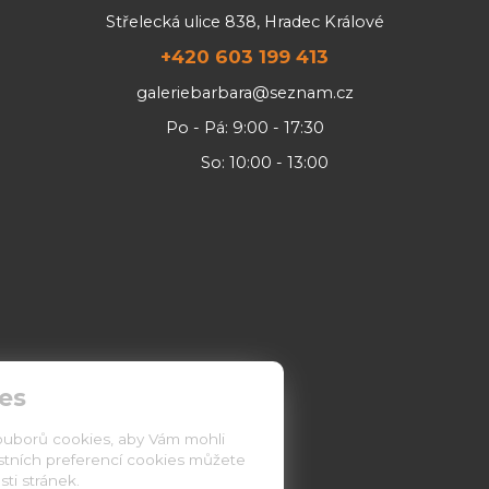
Střelecká ulice 838, Hradec Králové
+420 603 199 413
galeriebarbara@seznam.cz
Po - Pá: 9:00 - 17:30
So: 10:00 - 13:00
es
ouborů cookies, aby Vám mohli
astních preferencí cookies můžete
ti stránek.