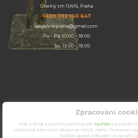
Uhelný trh 11/416, Praha
+420 732 160 647
adgaleriepraha@gmail.com
Po - Pá: 10:00 - 18:00
So: 13:00 - 18:00
Zpracování cooki
Náš e-shop a partneři potřebují Váš
souhlas
s použitím s
zobrazovat informace týkající se Vašich zájmů. Nastavení vl
kdykoli upravit odkazem ve spodní čás