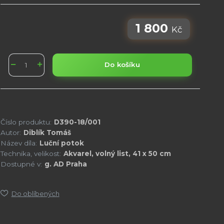
1 800
Kč
Do košíku
Číslo produktu:
D390-18/001
Autor:
Diblík Tomáš
Název díla:
Luční potok
Technika, velikost:
Akvarel, volný list, 41 x 50 cm
Dostupné v:
g. AD Praha
Do oblíbených