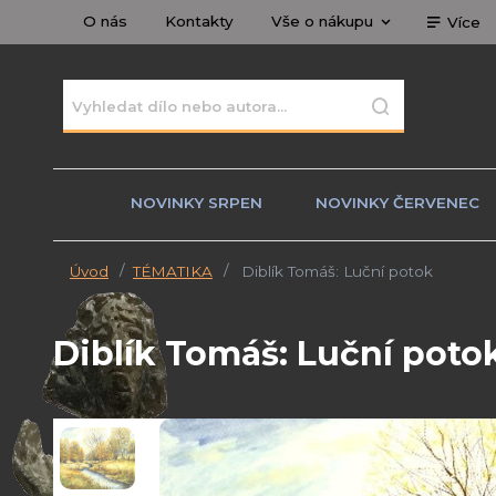
O nás
Kontakty
Vše o nákupu
Více
NOVINKY SRPEN
NOVINKY ČERVENEC
Úvod
TÉMATIKA
Diblík Tomáš: Luční potok
Diblík Tomáš: Luční poto