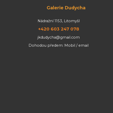
Galerie Dudycha
Nádražní 1153, Litomyšl
+420 603 247 078
jkdudycha@gmail.com
Dohodou předem: Mobil / email