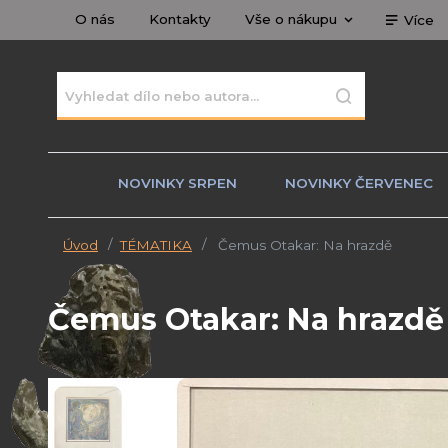
O nás
Kontakty
Vše o nákupu
Více
NOVINKY SRPEN
NOVINKY ČERVENEC
Úvod
TÉMATIKA
Čemus Otakar: Na hrazdě
Čemus Otakar: Na hrazdě