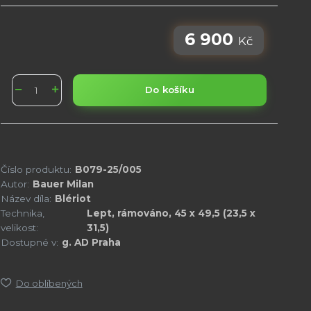
6 900
Kč
Do košíku
Číslo produktu:
B079-25/005
Autor:
Bauer Milan
Název díla:
Blériot
Technika,
Lept, rámováno, 45 x 49,5 (23,5 x
velikost:
31,5)
Dostupné v:
g. AD Praha
Do oblíbených