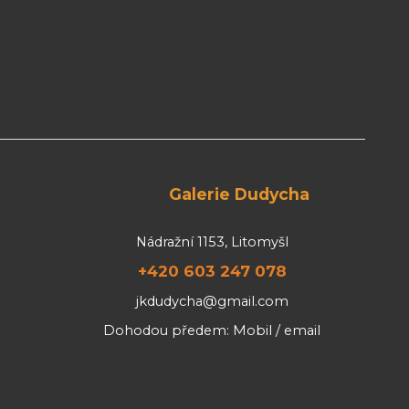
Galerie Dudycha
Nádražní 1153, Litomyšl
+420 603 247 078
jkdudycha@gmail.com
Dohodou předem: Mobil / email