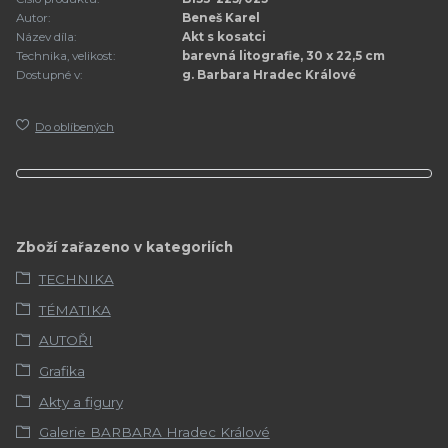
Autor:
Beneš Karel
Název díla:
Akt s kosatci
Technika, velikost:
barevná litografie, 30 x 22,5 cm
Dostupné v:
g. Barbara Hradec Králové
Do oblíbených
Zboží zařazeno v kategoriích
TECHNIKA
TÉMATIKA
AUTOŘI
Grafika
Akty a figury
Galerie BARBARA Hradec Králové