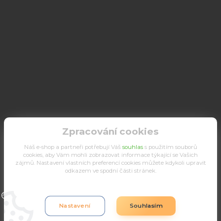
Zpracování cookies
Náš e-shop a partneři potřebují Váš
souhlas
s použitím souborů
cookies, aby Vám mohli zobrazovat informace týkající se Vašich
zájmů. Nastavení vlastních preferencí cookies můžete kdykoli upravit
odkazem ve spodní části stránek.
Upravit sběr cookies.
Nastavení
Souhlasím