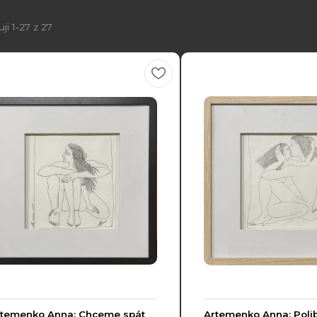
ji 1-27 z 27
rtemenko Anna: Chceme spát
Artemenko Anna: Poli