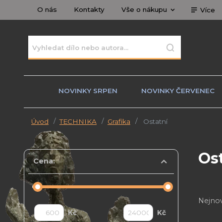
O nás
Kontakty
Vše o nákupu
Více
NOVINKY SRPEN
NOVINKY ČERVENEC
Úvod
TECHNIKA
Grafika
Ostatní
Os
Cena:
Nejnov
Kč
Kč