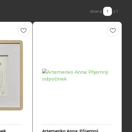
strana
z 1
bek
Artemenko Anna: Přijemný