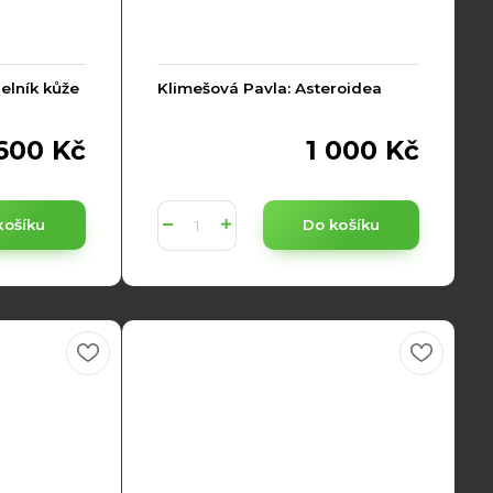
elník kůže
Klimešová Pavla: Asteroidea
600 Kč
1 000 Kč
košíku
Do košíku