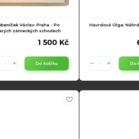
beníček Václav: Praha - Po
Havrdová Olga: Náhrd
tarých zámeckých schodech
1 500 Kč
Do košíku
Do 