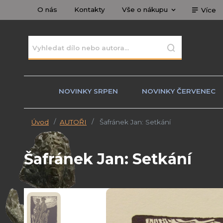
O nás
Kontakty
Vše o nákupu
Více
NOVINKY SRPEN
NOVINKY ČERVENEC
Úvod
AUTOŘI
Šafránek Jan: Setkání
Šafránek Jan: Setkání