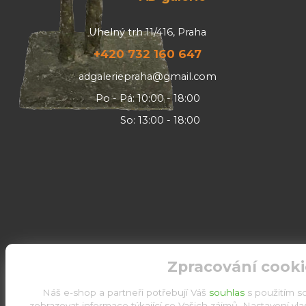
Uhelný trh 11/416, Praha
+420 732 160 647
adgaleriepraha@gmail.com
Po - Pá: 10:00 - 18:00
So: 13:00 - 18:00
Zpracování cooki
Náš e-shop a partneři potřebují Váš
souhlas
s použitím s
zobrazovat informace týkající se Vašich zájmů. Nastavení vl