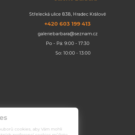
Střelecká ulice 838, Hradec Králové
+420 603 199 413
galeriebarbara@seznam.cz
Po - Pá: 9:00 - 17:30
So: 10:00 - 13:00
es
ouborů cookies, aby Vám mohli
astních preferencí cookies můžete