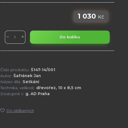
1 030
Kč
Do košíku
Číslo produktu:
Š147-14/001
Autor:
Šafránek Jan
Název díla:
Setkání
Technika, velikost:
dřevořez, 10 x 8,5 cm
Dostupné v:
g. AD Praha
Do oblíbených