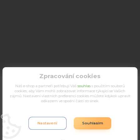
Zpracování cookies
Náš e-shop a partneři potřebují Váš
souhlas
s použitím souborů
cookies, aby Vám mohli zobrazovat informace týkající se Vašich
zájmů. Nastavení vlastních preferencí cookies můžete kdykoli upravit
odkazem ve spodní části stránek.
Upravit sběr cookies.
Nastavení
Souhlasím