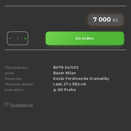
7 000
Kč
Do košíku
Číslo produktu:
B079-24/002
Autor:
Bauer Milan
Název díla:
Kočár Ferdinanda Gramatiky
Technika, velikost:
Lept, 27 x 38,5 cm
Dostupné v:
g. AD Praha
Do oblíbených