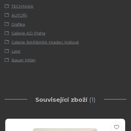
TECHNIKA
AUTOŘI
Grafika
Galerie AD Praha
Galerie BARBARA Hradec Králové
Lept
Bauer Milan
Související zboží
1