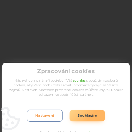
Zpracování cookies
Náš e-shop a partneři potřebují Váš
souhlas
s použitím souborů
cookies, aby Vám mohli zobrazovat informace týkající se Vašich
zájmů. Nastavení vlastních preferencí cookies můžete kdykoli upravit
odkazem ve spodní části stránek.
Upravit sběr cookies.
Nastavení
Souhlasím