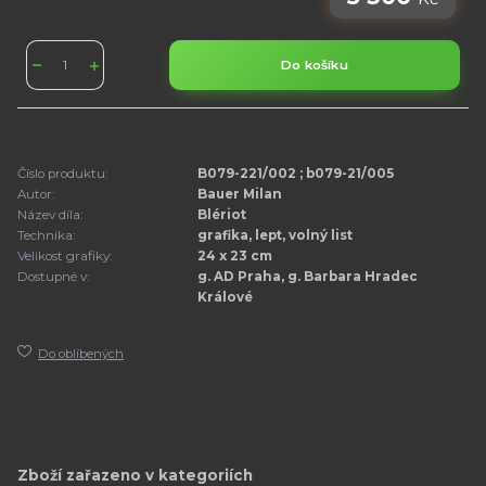
Do košíku
Číslo produktu:
B079-221/002 ; b079-21/005
Autor:
Bauer Milan
Název díla:
Blériot
Technika:
grafika, lept, volný list
Velikost grafiky:
24 x 23 cm
Dostupné v:
g. AD Praha, g. Barbara Hradec
Králové
Do oblíbených
Zboží zařazeno v kategoriích