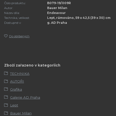
Číslo produktu:
B079-19/009R
Autor:
Bauer Milan
Název díla:
Endeavour
Technika, velikost:
Lept, rámováno, 59 x 42,5 (39 x 30) cm
Dostupné v:
g. AD Praha
Do oblíbených
Zboží zařazeno v kategoriích
TECHNIKA
AUTOŘI
Grafika
Galerie AD Praha
Lept
Bauer Milan