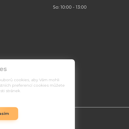
So: 10:00 - 13:00
es
ouborů cookies, aby Vám mohli
astních preferencí cookies můžete
ti stránek.
asím