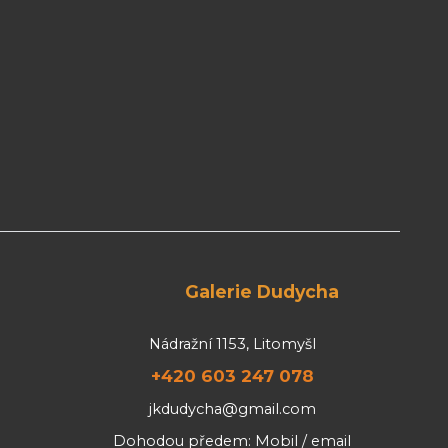
Galerie Dudycha
Nádražní 1153, Litomyšl
+420 603 247 078
jkdudycha@gmail.com
Dohodou předem: Mobil / email