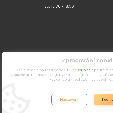
So: 13:00 - 18:00
Zpracování cooki
Náš e-shop a partneři potřebují Váš
souhlas
s použitím s
zobrazovat informace týkající se Vašich zájmů. Nastavení vl
kdykoli upravit odkazem ve spodní čás
Upravit sběr cookies.
Nastavení
Souhl