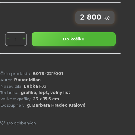
2 800
Kč
Do košíku
Číslo produktu:
B079-221/001
Autor:
Bauer Milan
Název díla:
Lebka F.G.
Technika:
grafika, lept, volný list
Velikost grafiky:
23 x 15,5 cm
Dostupné v:
g. Barbara Hradec Králové
Do oblíbených