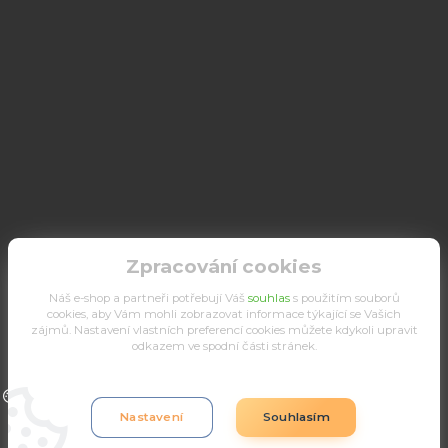
Zpracování cookies
Náš e-shop a partneři potřebují Váš
souhlas
s použitím souborů
cookies, aby Vám mohli zobrazovat informace týkající se Vašich
zájmů. Nastavení vlastních preferencí cookies můžete kdykoli upravit
odkazem ve spodní části stránek.
Upravit sběr cookies.
Nastavení
Souhlasím