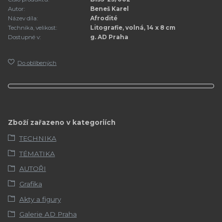
Autor:
Beneš Karel
Název díla:
Afrodité
Technika, velikost:
Litografie, volná, 14 x 8 cm
Dostupné v:
g. AD Praha
Do oblíbených
Zboží zařazeno v kategoriích
TECHNIKA
TÉMATIKA
AUTOŘI
Grafika
Akty a figury
Galerie AD Praha