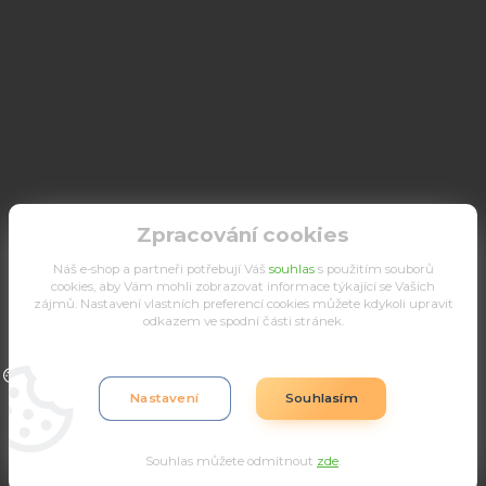
Zpracování cookies
Náš e-shop a partneři potřebují Váš
souhlas
s použitím souborů
cookies, aby Vám mohli zobrazovat informace týkající se Vašich
zájmů. Nastavení vlastních preferencí cookies můžete kdykoli upravit
odkazem ve spodní části stránek.
Upravit sběr cookies.
Nastavení
Souhlasím
Souhlas můžete odmítnout
zde
.
Vytvořeno na
Eshop-rychle.cz