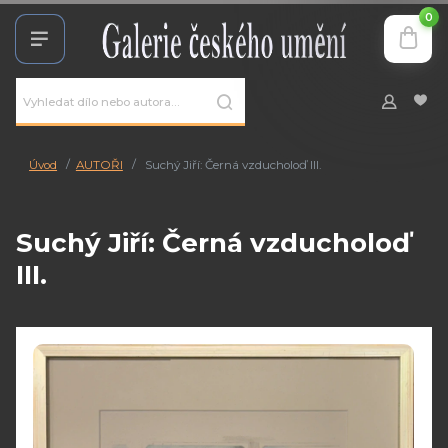
0
Úvod
AUTOŘI
Suchý Jiří: Černá vzducholoď III.
Suchý Jiří: Černá vzducholoď
III.