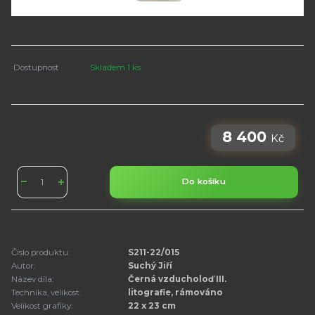
Dostupnost
Skladem 1 ks
8 400
Kč
Do košíku
Číslo produktu:
S211-22/015
Autor:
Suchý Jiří
Název díla:
Černá vzducholoď III.
Technika, velikost:
litografie, rámováno
Velikost grafiky:
22 x 23 cm