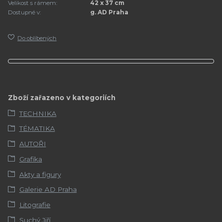
Velikost s rámem:
42 x 37 cm
Dostupné v:
g. AD Praha
Do oblíbených
Zboží zařazeno v kategoriích
TECHNIKA
TÉMATIKA
AUTOŘI
Grafika
Akty a figury
Galerie AD Praha
Litografie
Suchý Jiří