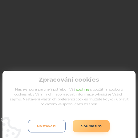
Zpracování cookies
Náš e-shop a partneři potřebují Váš
souhlas
s použitím souborů
cookies, aby Vám mohli zobrazovat informace týkající se Vašich
zájmů. Nastavení vlastních preferencí cookies můžete kdykoli upravit
odkazem ve spodní části stránek.
Upravit sběr cookies.
Nastavení
Souhlasím