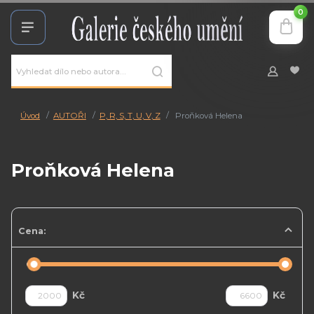
0
Úvod
AUTOŘI
P, R, S, T, U, V, Z
Proňková Helena
Proňková Helena
Cena:
Kč
Kč