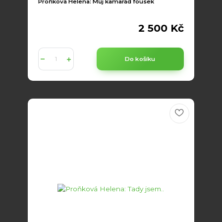
Proňková Helena: Můj kamarád fousek
2 500 Kč
Do košíku