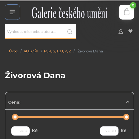
0
Úvod
AUTOŘI
P, R, S, T, U, V, Z
Živorová Dana
Živorová Dana
Cena:
Kč
Kč