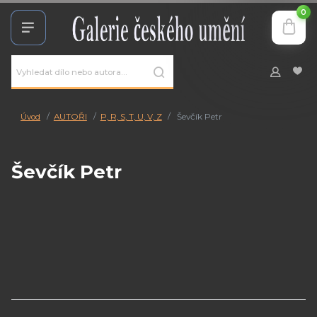
0
Úvod
AUTOŘI
P, R, S, T, U, V, Z
Ševčík Petr
Ševčík Petr