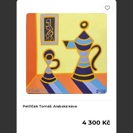
Petříček Tomáš: Arabská káva
4 300 Kč