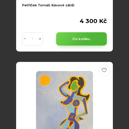
Petříček Tomáš: Kávové zátiší
4 300 Kč
Do košíku