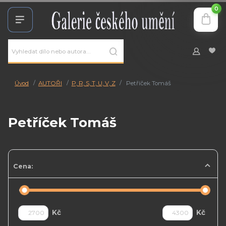
0
Úvod
AUTOŘI
P, R, S, T, U, V, Z
Petříček Tomáš
Petříček Tomáš
Cena:
Kč
Kč